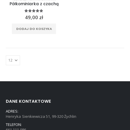
Półkominiarka z czachą
5.00
out of 5
49,00
zł
DODAJ DO KOSZYKA
DANE KONTAKTOWE
ADRES:
Henryka Sienkiewicza 51, 99-320 Żychlin
TELEFON:
661 111 986