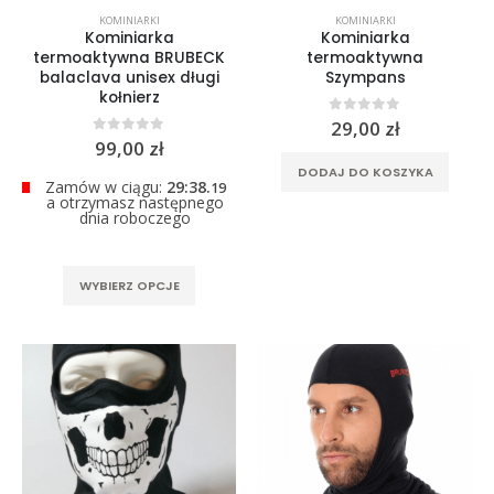
0
out of 5
KOMINIARKI
KOMINIARKI
299,00
zł
Kominiarka
Kominiarka
termoaktywna BRUBECK
termoaktywna
balaclava unisex długi
Szympans
kołnierz
0
out of 5
29,00
zł
0
out of 5
99,00
zł
DODAJ DO KOSZYKA
Zamów w ciągu:
29:38.
19
a otrzymasz następnego
dnia roboczego
Ten
WYBIERZ OPCJE
produkt
ma
wiele
wariantów.
Opcje
można
wybrać
na