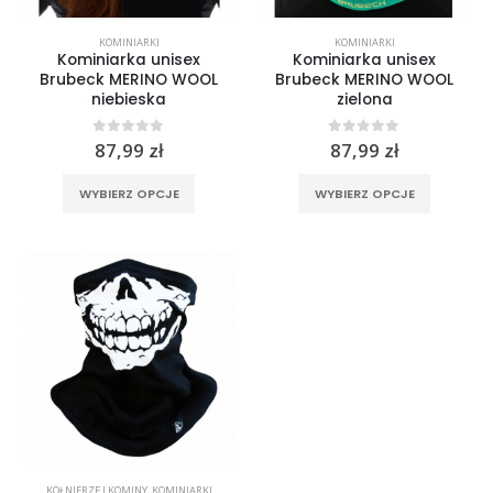
KOMINIARKI
KOMINIARKI
Kominiarka unisex
Kominiarka unisex
Brubeck MERINO WOOL
Brubeck MERINO WOOL
niebieska
zielona
0
out of 5
0
out of 5
87,99
zł
87,99
zł
Ten
Ten
WYBIERZ OPCJE
WYBIERZ OPCJE
produkt
produkt
ma
ma
wiele
wiele
wariantów.
wariantó
Opcje
Opcje
można
można
wybrać
wybrać
na
na
stronie
stronie
produktu
produktu
KOŁNIERZE I KOMINY
,
KOMINIARKI