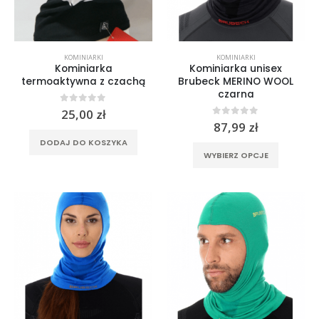
stronie
produktu
KOMINIARKI
KOMINIARKI
Kominiarka
Kominiarka unisex
termoaktywna z czachą
Brubeck MERINO WOOL
czarna
0
out of 5
25,00
zł
0
out of 5
87,99
zł
DODAJ DO KOSZYKA
Ten
WYBIERZ OPCJE
produkt
ma
wiele
wariantó
Opcje
można
wybrać
na
stronie
produktu