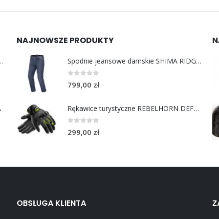
NAJNOWSZE PRODUKTY
N
y do uszu moto MotoSafe Pro
Spodnie jeansowe damskie SHIMA RIDGE LADY blue
0
out of 5
799,00
zł
A
Rękawice turystyczne REBELHORN DEFENDER black yellow fluo
0
out of 5
299,00
zł
OBSŁUGA KLIENTA
Z