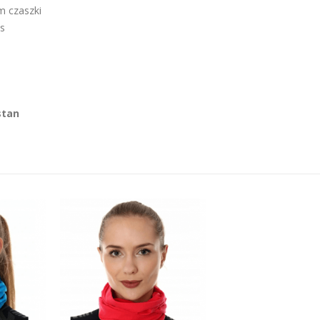
 czaszki
us
stan