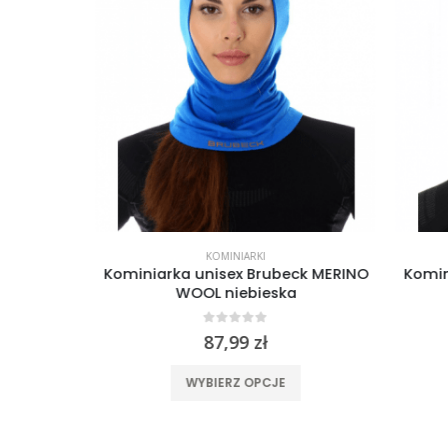
KOMINIARKI
 czachą
Kominiarka unisex Brubeck MERINO
Kominia
WOOL niebieska
0
out of 5
87,99
zł
Ten produkt ma wiele wariantów. Opcje można wybrać na stronie produktu
WYBIERZ OPCJE