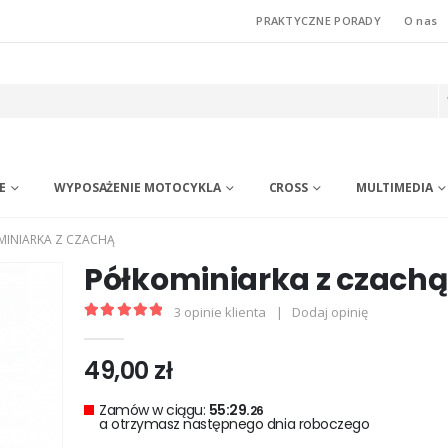
PRAKTYCZNE PORADY
O nas
E
WYPOSAŻENIE MOTOCYKLA
CROSS
MULTIMEDIA
MINIARKA Z CZACHĄ
Półkominiarka z czachą
3
opinie klienta
|
Dodaj opinię
5.00
out of 5
49,00
zł
Zamów w ciągu:
55:29.
25
a otrzymasz następnego dnia roboczego