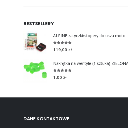
BESTSELLERY
ALPINE zatyczki/stoper
4.96
out of 5
119,00
zł
Nakrętka na wentyle (1 sztuka) ZIELON
5.00
out of 5
1,00
zł
DANE KONTAKTOWE