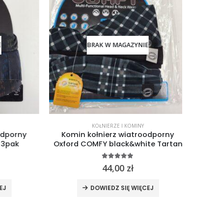
BRAK W MAGAZYNIE
KOŁNIERZE I KOMINY
porny
Komin kołnierz wiatroodporny
Kom
pak
Oxford COMFY black&white Tartan
Brub
5.00
out of 5
44,00
zł
DOWIEDZ SIĘ WIĘCEJ