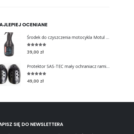
AJLEPIEJ OCENIANE
Środek do czyszczenia motocykla Motul E2 MOTO WASH 1L
5.00
out of 5
39,00
zł
Protektor SAS-TEC mały ochraniacz ramion 2 szt.
5.00
out of 5
49,00
zł
APISZ SIĘ DO NEWSLETTERA