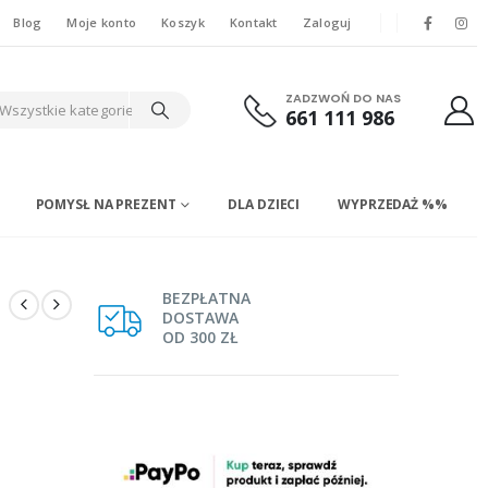
Blog
Moje konto
Koszyk
Kontakt
Zaloguj
ZADZWOŃ DO NAS
Wszystkie kategorie
661 111 986
POMYSŁ NA PREZENT
DLA DZIECI
WYPRZEDAŻ %%
BEZPŁATNA
DOSTAWA
OD 300 ZŁ