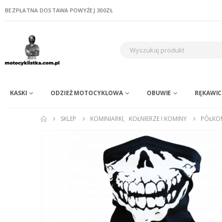
BEZPŁATNA DOSTAWA POWYŻEJ 300ZŁ
KASKI
ODZIEŻ MOTOCYKLOWA
OBUWIE
RĘKAWIC
SKLEP
KOMINIARKI
,
KOŁNIERZE I KOMINY
PÓŁKO