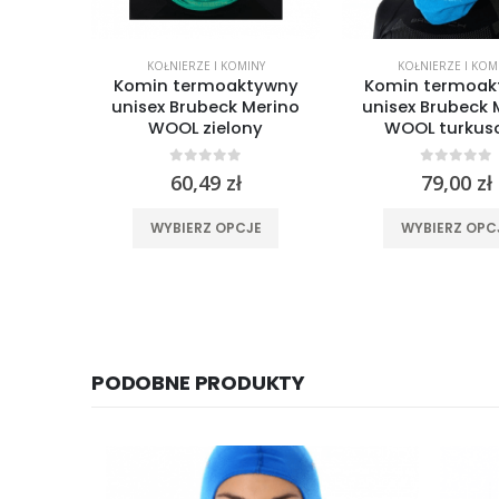
KOŁNIERZE I KOMINY
KOŁNIERZE I KOM
Komin termoaktywny
Komin termoak
unisex Brubeck Merino
unisex Brubeck 
WOOL zielony
WOOL turkus
0
out of 5
0
out of
60,49
zł
79,00
zł
Ten produkt ma wiele wariantów. Opcje można wybrać na stronie produktu
WYBIERZ OPCJE
WYBIERZ OPC
PODOBNE PRODUKTY