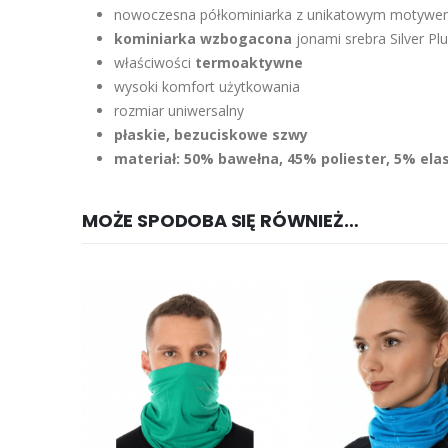
nowoczesna półkominiarka z unikatowym motywem
kominiarka wzbogacona
jonami srebra Silver Pl
właściwości
termoaktywne
wysoki komfort użytkowania
rozmiar uniwersalny
płaskie, bezuciskowe szwy
materiał: 50% bawełna, 45% poliester, 5% ela
MOŻE SPODOBA SIĘ RÓWNIEŻ…