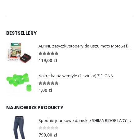
BESTSELLERY
ALPINE zatyczki/stopery do uszu moto MotoSafe Pro
4.96
out of 5
119,00
zł
Nakrętka na wentyle (1 sztuka) ZIELONA
5.00
out of 5
1,00
zł
NAJNOWSZE PRODUKTY
Spodnie jeansowe damskie SHIMA RIDGE LADY blue
0
out of 5
799,00
zł