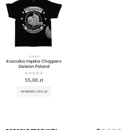
T-SHIRTY
Koszulka męska Choppers
Division Poland
0
out of 5
55,00
zł
Ten produkt ma wiele wariantów. Opcje można wybrać na stronie produktu
WYBIERZ OPCJE