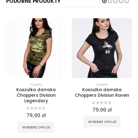
PODOBNE PRODUKTY
T-SHIRTY
T-SHIRTY
Koszulka damska
Koszulka damska
Choppers Division
Choppers Division Raven
Legendary
0
out of 5
79,00
zł
0
out of 5
79,00
zł
rać na stronie produktu
Ten produkt ma wiele wariantów. Opcje można wybrać na stronie produktu
Ten produkt ma wiele wariantów. Opcje można wybrać na stronie produktu
WYBIERZ OPCJE
WYBIERZ OPCJE