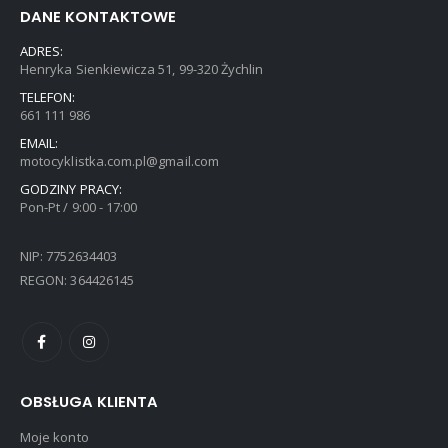
n
a
DANE KONTAKTOWE
a
w
ADRES:
w
y
Henryka Sienkiewicza 51, 99-320 Żychlin
y
n
TELEFON:
n
o
661 111 986
o
s
s
i
EMAIL:
motocyklistka.com.pl@gmail.com
i
:
ł
9
GODZINY PRACY:
Pon-Pt / 9:00 - 17:00
a
9
:
,
1
0
NIP: 7752634403
1
0
REGON: 364426145
9
,
z
0
ł
0
.
OBSŁUGA KLIENTA
z
ł
Moje konto