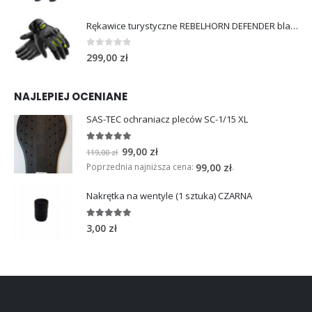
Rękawice turystyczne REBELHORN DEFENDER black yellow fluo
0
out of 5
299,00
zł
NAJLEPIEJ OCENIANE
SAS-TEC ochraniacz pleców SC-1/15 XL
5.00
out of 5
P
A
99,00
zł
119,00
zł
i
k
Poprzednia najniższa cena:
.
99,00
zł
e
t
Nakrętka na wentyle (1 sztuka) CZARNA
r
u
w
a
5.00
out of 5
o
l
3,00
zł
t
n
n
a
a
c
c
e
e
n