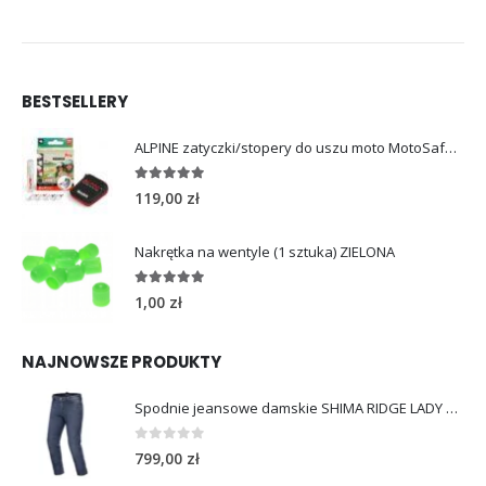
BESTSELLERY
ALPINE zatyczki/stopery do uszu moto MotoSafe Pro
4.96
out of 5
119,00
zł
Nakrętka na wentyle (1 sztuka) ZIELONA
5.00
out of 5
1,00
zł
NAJNOWSZE PRODUKTY
Spodnie jeansowe damskie SHIMA RIDGE LADY blue
0
out of 5
799,00
zł