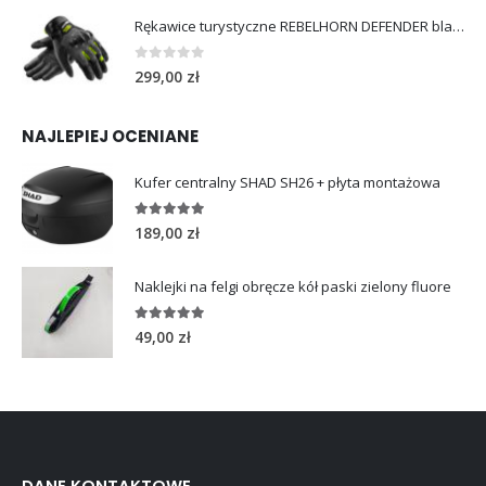
Rękawice turystyczne REBELHORN DEFENDER black yellow fluo
0
out of 5
299,00
zł
NAJLEPIEJ OCENIANE
Kufer centralny SHAD SH26 + płyta montażowa
5.00
out of 5
189,00
zł
Naklejki na felgi obręcze kół paski zielony fluore
5.00
out of 5
49,00
zł