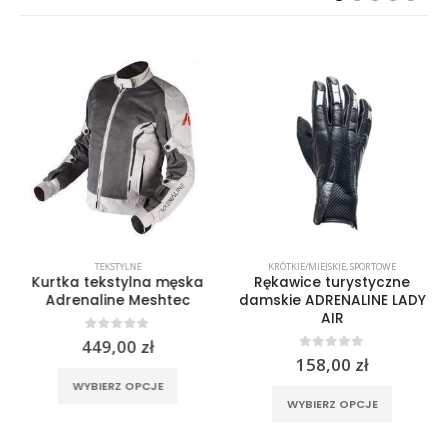
TEKSTYLNE
KRÓTKIE/MIEJSKIE
,
SPORTOWE
Kurtka tekstylna męska
Rękawice turystyczne
Adrenaline Meshtec
damskie ADRENALINE LADY
AIR
0
out of 5
449,00
zł
0
out of 5
158,00
zł
rać na stronie produktu
Ten produkt ma wiele wariantów. Opcje można wybrać na stronie produktu
Ten produkt ma wiele wariantów. Opcje można wybrać na stronie produktu
WYBIERZ OPCJE
WYBIERZ OPCJE