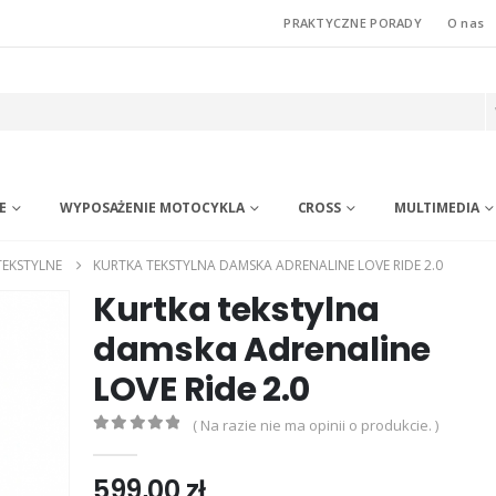
PRAKTYCZNE PORADY
O nas
E
WYPOSAŻENIE MOTOCYKLA
CROSS
MULTIMEDIA
TEKSTYLNE
KURTKA TEKSTYLNA DAMSKA ADRENALINE LOVE RIDE 2.0
Kurtka tekstylna
damska Adrenaline
LOVE Ride 2.0
( Na razie nie ma opinii o produkcie. )
0
out of 5
599,00
zł