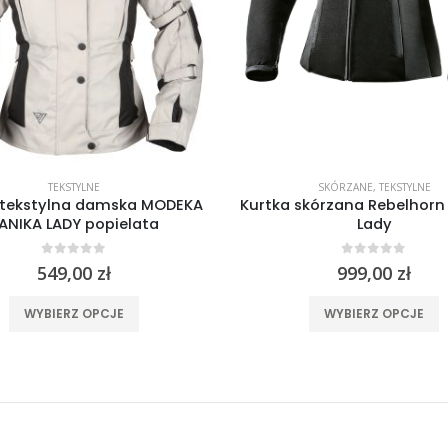
TEKSTYLNE
SKÓRZANE
,
TEKSTYLNE
 tekstylna damska MODEKA
Kurtka skórzana Rebelhor
ANIKA LADY popielata
Lady
0
out of 5
0
out of 5
549,00
zł
999,00
zł
Ten produkt ma wiele wariantów. Opcje można wybrać na stronie produktu
Ten produkt 
WYBIERZ OPCJE
WYBIERZ OPCJE