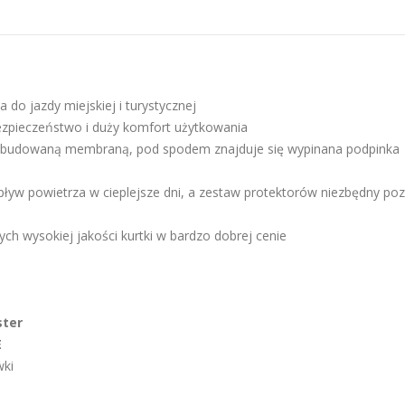
 do jazdy miejskiej i turystycznej
bezpieczeństwo i duży komfort użytkowania
budowaną membraną, pod spodem znajduje się wypinana podpinka
ływ powietrza w cieplejsze dni, a zestaw protektorów niezbędny po
ch wysokiej jakości kurtki w bardzo dobrej cenie
ster
E
wki