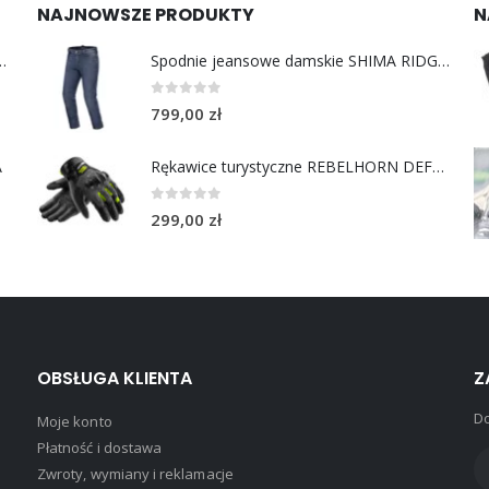
NAJNOWSZE PRODUKTY
N
y do uszu moto MotoSafe Pro
Spodnie jeansowe damskie SHIMA RIDGE LADY blue
0
out of 5
799,00
zł
A
Rękawice turystyczne REBELHORN DEFENDER black yellow fluo
0
out of 5
299,00
zł
OBSŁUGA KLIENTA
Z
Do
Moje konto
Płatność i dostawa
Zwroty, wymiany i reklamacje