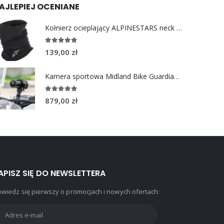
AJLEPIEJ OCENIANE
Kołnierz ocieplający ALPINESTARS neck warmer
5.00
out of 5
139,00
zł
Kamera sportowa Midland Bike Guardian Pro
5.00
out of 5
879,00
zł
APISZ SIĘ DO NEWSLETTERA
wiedz się pierwszy o promocjach i nowych ofertach: