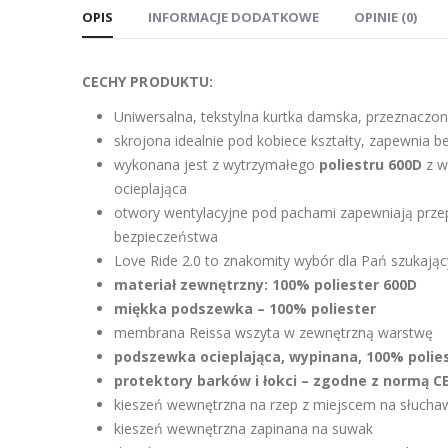
OPIS
INFORMACJE DODATKOWE
OPINIE (0)
CECHY PRODUKTU:
Uniwersalna, tekstylna kurtka damska, przeznaczona
skrojona idealnie pod kobiece kształty, zapewnia 
wykonana jest z wytrzymałego
poliestru 600D
z w
ocieplająca
otwory wentylacyjne pod pachami zapewniają przep
bezpieczeństwa
Love Ride 2.0 to znakomity wybór dla Pań szukający
materiał zewnętrzny: 100% poliester 600D
miękka podszewka – 100% poliester
membrana Reissa wszyta w zewnętrzną warstwę
podszewka ocieplająca, wypinana, 100% polie
protektory barków i łokci – zgodne z normą C
kieszeń wewnętrzna na rzep z miejscem na słucha
kieszeń wewnętrzna zapinana na suwak