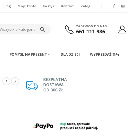
Blog
Moje konto
Koszyk
Kontakt
Zaloguj
ZADZWOŃ DO NAS
Wszystkie kategorie
661 111 986
POMYSŁ NA PREZENT
DLA DZIECI
WYPRZEDAŻ %%
BEZPŁATNA
DOSTAWA
OD 300 ZŁ