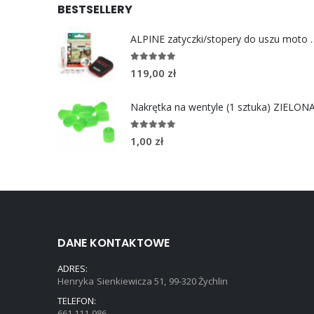
BESTSELLERY
ALPINE zatyczki/stoper
4.96
out of 5
119,00
zł
Nakrętka na wentyle (1 sztuka) ZIELON
5.00
out of 5
1,00
zł
DANE KONTAKTOWE
ADRES:
Henryka Sienkiewicza 51, 99-320 Żychlin
TELEFON:
661 111 986