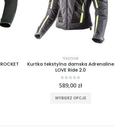
TEKSTYLNE
n ROCKET
Kurtka tekstylna damska Adrenaline
Ku
LOVE Ride 2.0
A
0
out of 5
589,00
zł
ma wiele wariantów. Opcje można wybrać na stronie produktu
Ten produkt ma wiele wariantów. Opcje można wybrać na stronie produktu
WYBIERZ OPCJE