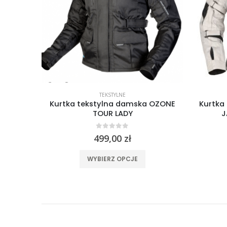
TEKSTYLNE
mska
Kurtka tekstylna damska OZONE
Kurtka
TOUR LADY
J
0
out of 5
499,00
zł
ele wariantów. Opcje można wybrać na stronie produktu
Ten produkt ma wiele wariantów. Opcje można wybrać na stronie produktu
WYBIERZ OPCJE