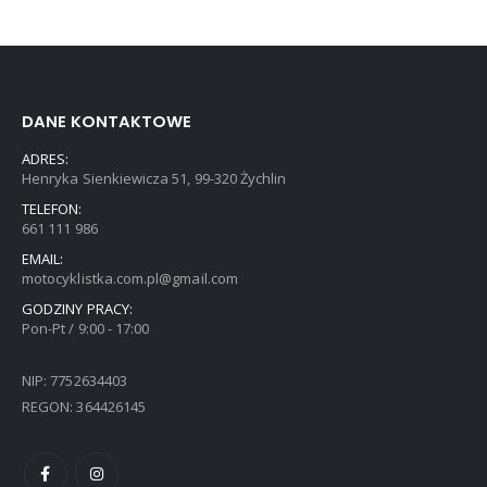
DANE KONTAKTOWE
ADRES:
Henryka Sienkiewicza 51, 99-320 Żychlin
TELEFON:
661 111 986
EMAIL:
motocyklistka.com.pl@gmail.com
GODZINY PRACY:
Pon-Pt / 9:00 - 17:00
NIP: 7752634403
REGON: 364426145