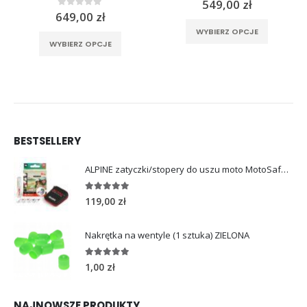
549,00
zł
0
out of 5
649,00
zł
Ten produkt ma wiele wariantów. Opcje można wybrać na stronie produktu
rać na stronie produktu
Ten produkt ma wiele wariantów. Opcje można wybrać na stronie produktu
WYBIERZ OPCJE
WYBIERZ OPCJE
BESTSELLERY
ALPINE zatyczki/stopery do uszu moto MotoSafe Pro
4.96
out of 5
119,00
zł
Nakrętka na wentyle (1 sztuka) ZIELONA
5.00
out of 5
1,00
zł
NAJNOWSZE PRODUKTY