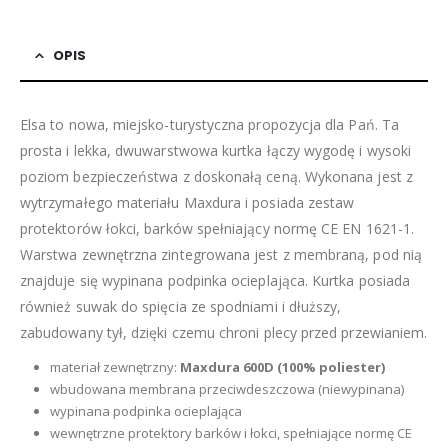
OPIS
Elsa to nowa, miejsko-turystyczna propozycja dla Pań. Ta
prosta i lekka, dwuwarstwowa kurtka łączy wygodę i wysoki
poziom bezpieczeństwa z doskonałą ceną. Wykonana jest z
wytrzymałego materiału Maxdura i posiada zestaw
protektorów łokci, barków spełniający normę CE EN 1621-1.
Warstwa zewnętrzna zintegrowana jest z membraną, pod nią
znajduje się wypinana podpinka ocieplająca. Kurtka posiada
również suwak do spięcia ze spodniami i dłuższy,
zabudowany tył, dzięki czemu chroni plecy przed przewianiem.
materiał zewnętrzny:
Maxdura 600D (100% poliester)
wbudowana membrana przeciwdeszczowa (niewypinana)
wypinana podpinka ocieplająca
wewnętrzne protektory barków i łokci, spełniające normę CE