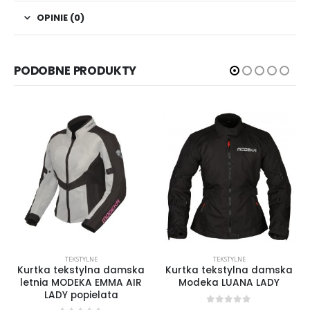
OPINIE (0)
PODOBNE PRODUKTY
TEKSTYLNE
TEKSTYLNE
Kurtka tekstylna damska
Kurtka tekstylna damska
letnia MODEKA EMMA AIR
Modeka LUANA LADY
LADY popielata
0
out of 5