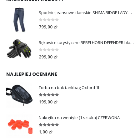
Spodnie jeansowe damskie SHIMA RIDGE LADY blue
0
out of 5
799,00
zł
Rękawice turystyczne REBELHORN DEFENDER black yellow fluo
0
out of 5
299,00
zł
NAJLEPIEJ OCENIANE
Torba na bak tankbag Oxford 1L
5.00
out of 5
199,00
zł
Nakrętka na wentyle (1 sztuka) CZERWONA
5.00
out of 5
1,00
zł