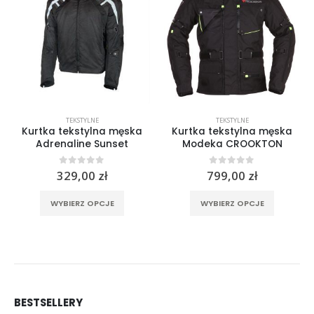
TEKSTYLNE
TEKSTYLNE
Kurtka tekstylna męska
Kurtka tekstylna męska
Adrenaline Sunset
Modeka CROOKTON
0
out of 5
0
out of 5
329,00
zł
799,00
zł
rać na stronie produktu
Ten produkt ma wiele wariantów. Opcje można wybrać na stronie produktu
Ten produkt ma wiele wariantów. Opcje można wybrać na stronie produktu
WYBIERZ OPCJE
WYBIERZ OPCJE
BESTSELLERY