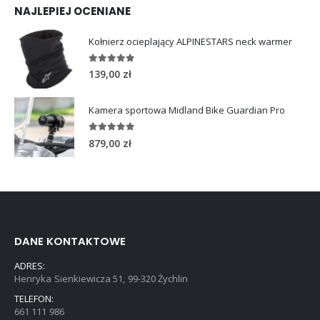
NAJLEPIEJ OCENIANE
Kołnierz ocieplający ALPINESTARS neck warmer
5.00
out of 5
139,00
zł
Kamera sportowa Midland Bike Guardian Pro
5.00
out of 5
879,00
zł
DANE KONTAKTOWE
ADRES:
Henryka Sienkiewicza 51, 99-320 Żychlin
TELEFON:
661 111 986