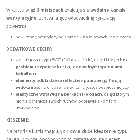
W kurtce w
aż 6 miejscach
znajdują się
wydajne kanały
wentylacyjne
, zapewniające odpowiednią cyrkulację
powietrza.
po 2 kanały wentylacyjne z przodu, na rękawach i na plecach
DODATKOWE CECHY:
zamki łączące typu 8VST (360 oraz krótki), dzięki którym
bez
problemu zepniesz kurtkę z dowolnymi spodniami
Rebelhorn
elementy odblaskowe reflective poprawiają Twoją
widoczność
na drodze i dzięki temu jesteś bezpieczniejszy
elastyczne wstawki na barkach i łokciach,
dzięki którym
nic nie ogranicza Twoich ruchów, poprawiają komfort
użytkowania
KIESZENIE
:
Na przodzie kurtki znajdują się
dwie duże kieszenie typu
cargo
, pokryte wodoodpornym materiałem, na plecach