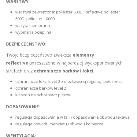
WARSTWY:
warstwa zewnętrzna: poliester 600D, Reflective poliester
600D, poliester 1000D
wszyta membrana
wypinana ocieplina
BEZPIECZEŃSTWO:
Twoje bezpieczeństwo zwiększą
elementy
reflective
umieszczone w najbardziej wyeksponowanych
strefach oraz
ochraniacze barków i łokci
.
ochraniacze łokci level 2 z możliwością regulacji położenia
ochraniacze barków level 2
kieszeń na ochraniacz pleców
DOPASOWANIE:
regulacja dopasowania w talii i dopasowania obwodu rękawa
regulacja obwodu mankietu i obwodu kołnierza
WENTYLACJA: