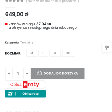
( Na razie nie ma opinii o produkcie. )
0
out of 5
649,00
zł
Zamów w ciągu:
37:04.
57
a otrzymasz następnego dnia roboczego
Kategoria:
Tekstylne
ROZMIAR
M
L
XL
XXL
DODAJ DO KOSZYKA