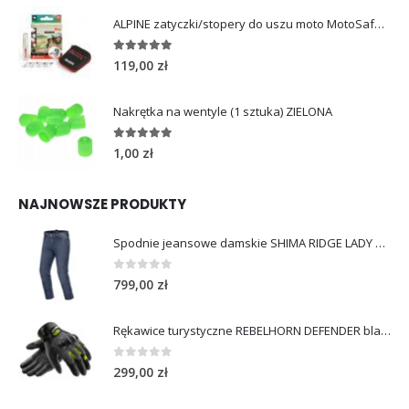
ALPINE zatyczki/stopery do uszu moto MotoSafe Pro
4.96
out of 5
119,00
zł
Nakrętka na wentyle (1 sztuka) ZIELONA
5.00
out of 5
1,00
zł
NAJNOWSZE PRODUKTY
Spodnie jeansowe damskie SHIMA RIDGE LADY blue
0
out of 5
799,00
zł
Rękawice turystyczne REBELHORN DEFENDER black yellow fluo
0
out of 5
299,00
zł