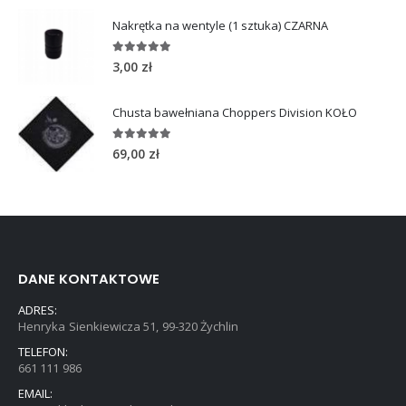
Nakrętka na wentyle (1 sztuka) CZARNA
5.00
out of 5
3,00
zł
Chusta bawełniana Choppers Division KOŁO
5.00
out of 5
69,00
zł
DANE KONTAKTOWE
ADRES:
Henryka Sienkiewicza 51, 99-320 Żychlin
TELEFON:
661 111 986
EMAIL: