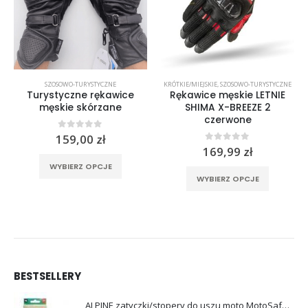
,
WYPRZEDAŻ %%
SZOSOWO-TURYSTYCZNE
KRÓTKIE/MIEJSKIE
,
SZOSOWO-TURYSTYCZNE
Turystyczne rękawice
Rękawice męskie LETNIE
męskie skórzane
SHIMA X-BREEZE 2
czerwone
ualna
0
out of 5
159,00
zł
a
0
out of 5
169,99
zł
rać na stronie produktu
Ten produkt ma wiele wariantów. Opcje można wybrać na stronie produktu
osi:
Ten produkt ma wiele wariantów. Opcje można wybrać na stronie produktu
WYBIERZ OPCJE
,99 zł.
WYBIERZ OPCJE
BESTSELLERY
ALPINE zatyczki/stopery do uszu moto MotoSafe Pro