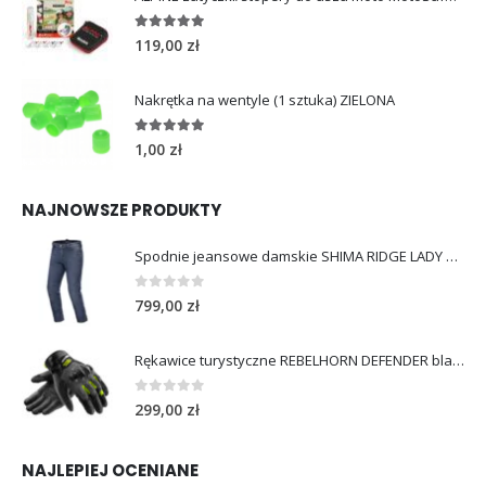
4.96
out of 5
119,00
zł
Nakrętka na wentyle (1 sztuka) ZIELONA
5.00
out of 5
1,00
zł
NAJNOWSZE PRODUKTY
Spodnie jeansowe damskie SHIMA RIDGE LADY blue
0
out of 5
799,00
zł
Rękawice turystyczne REBELHORN DEFENDER black yellow fluo
0
out of 5
299,00
zł
NAJLEPIEJ OCENIANE