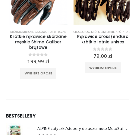
KRÓTKIE/MIEJSKIE
,
SZOSOWO-TURYSTYCZNE
CROSS
,
CROSS
,
KRÓTKIE/MIEJSKIE
,
KRÓTKIE/MIEJSKIE
Krótkie rękawice skórzane
Rękawice cross/enduro
męskie Shima Caliber
krótkie letnie unisex
brązowe
0
out of 5
79,00
zł
0
out of 5
199,99
zł
Ten produkt ma wiele wariantów. Opcje można wybrać na stronie produktu
rać na stronie produktu
Ten produkt ma wiele wariantów. Opcje można wybrać na stronie produktu
WYBIERZ OPCJE
WYBIERZ OPCJE
BESTSELLERY
ALPINE zatyczki/stopery do uszu moto MotoSafe Pro