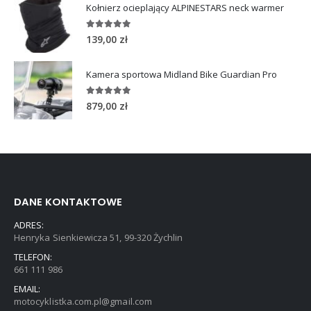
Kołnierz ocieplający ALPINESTARS neck warmer
5.00
out of 5
139,00
zł
Kamera sportowa Midland Bike Guardian Pro
5.00
out of 5
879,00
zł
DANE KONTAKTOWE
ADRES:
Henryka Sienkiewicza 51, 99-320 Żychlin
TELEFON:
661 111 986
EMAIL:
motocyklistka.com.pl@gmail.com