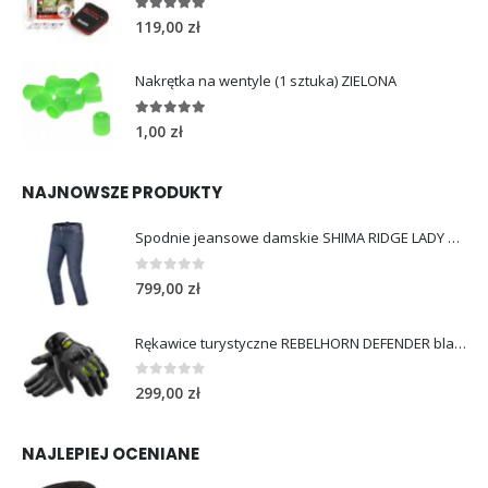
4.96
out of 5
119,00
zł
Nakrętka na wentyle (1 sztuka) ZIELONA
5.00
out of 5
1,00
zł
NAJNOWSZE PRODUKTY
Spodnie jeansowe damskie SHIMA RIDGE LADY blue
0
out of 5
799,00
zł
Rękawice turystyczne REBELHORN DEFENDER black yellow fluo
0
out of 5
299,00
zł
NAJLEPIEJ OCENIANE