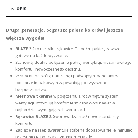
OPIS
Druga generacja, bogatsza paleta kolorów i jeszcze
większa wygoda!
BLAZE 2.0
to nie tylko rękawice. To pełen pakiet, zawsze
gotowe na każde wyzwanie.
Stanowią idealne połączenie pełnej wentylacji, niesamowitego
komfortu i nowoczesnego designu.
Wzmocnione skórą naturalną i podwójnymi panelami w
obszarze impaktowym zapewniają podwyższone
bezpieczeństwo.
Meshowa tkanina
w połączeniu z rozwiniętym system
wentylacji utrzymują komfort termiczny dłoni nawet w
najbardziej wymagających warunkach.
Rękawice BLAZE 2.0
wprowadzają też nowe standardy
komfortu.
Zapięcie na rzep gwarantuje stabilne dopasowanie, eliminując
przesunięcia podczas dynamicznej jazdy..