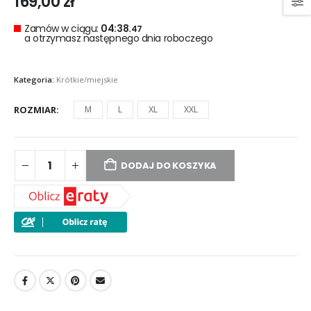
169,00
zł
Zamów w ciągu:
04:38.
47
a otrzymasz następnego dnia roboczego
Kategoria:
Krótkie/miejskie
ROZMIAR
M
L
XL
XXL
DODAJ DO KOSZYKA