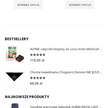
rać na stronie produktu
Ten produkt ma wiele wariantów. Opcje można wybrać na stronie produktu
Ten produkt ma wiele wariantów. Opcje można wybrać na stronie produktu
wynosiła:
wynosi:
wynosiła:
wynos
WYBIERZ OPCJE
WYBIERZ OPCJE
349,99 zł.
299,99 zł.
299,99 zł.
229,99
BESTSELLERY
ALPINE zatyczki/stopery do uszu moto MotoSafe Pro
4.96
out of 5
119,00
zł
Chusta bawełniana Choppers Division NIE JEDZIESZ NIE ŻYJESZ
5.00
out of 5
69,00
zł
NAJNOWSZE PRODUKTY
Spodnie jeansowe damskie SHIMA RIDGE LADY blue