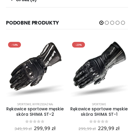
PODOBNE PRODUKTY
-14%
-23%
SPORTOWE
,
WYPRZEDAŻ %%
SPORTOWE
Rękawice sportowe męskie
Rękawice sportowe męskie
skóra SHIMA ST-2
skóra SHIMA ST-1
Pierwotna
Aktualna
Pierwotna
Aktua
0
out of 5
0
out of 5
299,99
zł
229,99
zł
349,99
zł
299,99
zł
cena
cena
cena
cena