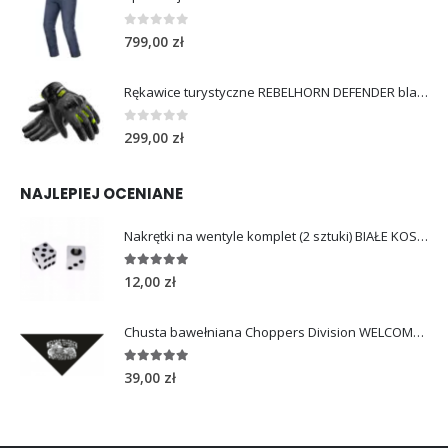
0
out of 5
799,00
zł
Rękawice turystyczne REBELHORN DEFENDER black yellow fluo
0
out of 5
299,00
zł
NAJLEPIEJ OCENIANE
Nakrętki na wentyle komplet (2 sztuki) BIAŁE KOSTKI
5.00
out of 5
12,00
zł
Chusta bawełniana Choppers Division WELCOME TO HEAVEN
5.00
out of 5
39,00
zł