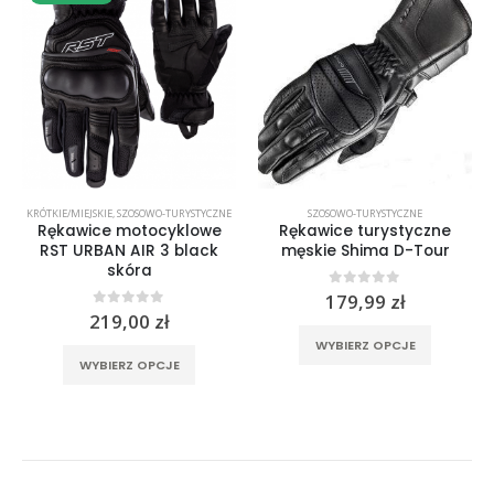
KRÓTKIE/MIEJSKIE
,
SZOSOWO-TURYSTYCZNE
SZOSOWO-TURYSTYCZNE
Rękawice motocyklowe
Rękawice turystyczne
RST URBAN AIR 3 black
męskie Shima D-Tour
skóra
0
out of 5
179,99
zł
0
out of 5
219,00
zł
rać na stronie produktu
Ten produkt ma wiele wariantów. Opcje można wybrać na stronie produktu
Ten produkt ma wiele wariantów. Opcje można wybrać na stronie produktu
WYBIERZ OPCJE
WYBIERZ OPCJE