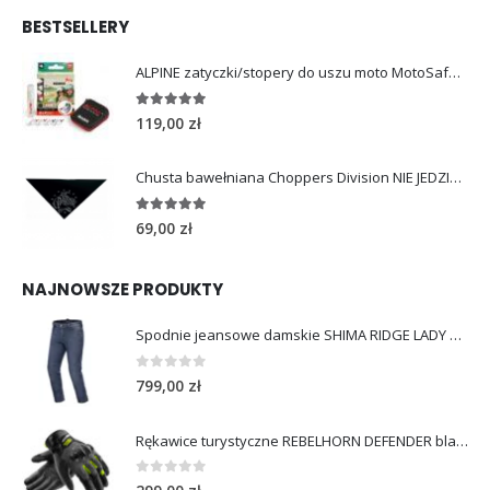
BESTSELLERY
ALPINE zatyczki/stopery do uszu moto MotoSafe Pro
4.96
out of 5
119,00
zł
Chusta bawełniana Choppers Division NIE JEDZIESZ NIE ŻYJESZ
5.00
out of 5
69,00
zł
NAJNOWSZE PRODUKTY
Spodnie jeansowe damskie SHIMA RIDGE LADY blue
0
out of 5
799,00
zł
Rękawice turystyczne REBELHORN DEFENDER black yellow fluo
0
out of 5