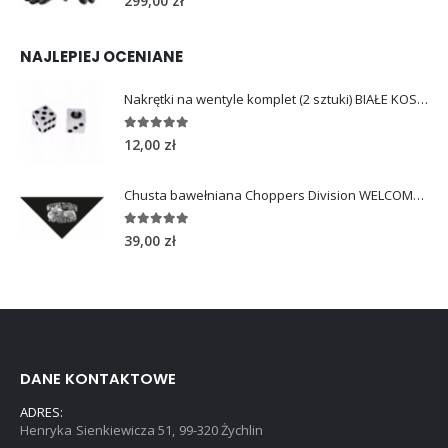
299,00
zł
NAJLEPIEJ OCENIANE
Nakrętki na wentyle komplet (2 sztuki) BIAŁE KOSTKI
5.00
out of 5
12,00
zł
Chusta bawełniana Choppers Division WELCOME TO HEAVEN
5.00
out of 5
39,00
zł
DANE KONTAKTOWE
ADRES:
Henryka Sienkiewicza 51, 99-320 Żychlin