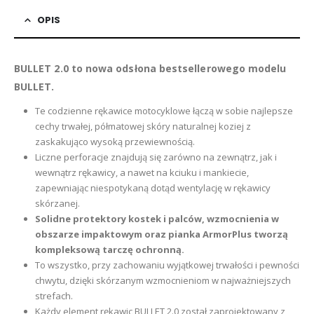
OPIS
BULLET 2.0 to nowa odsłona bestsellerowego modelu
BULLET.
Te codzienne rękawice motocyklowe łączą w sobie najlepsze
cechy trwałej, półmatowej skóry naturalnej koziej z
zaskakująco wysoką przewiewnością.
Liczne perforacje znajdują się zarówno na zewnątrz, jak i
wewnątrz rękawicy, a nawet na kciuku i mankiecie,
zapewniając niespotykaną dotąd wentylację w rękawicy
skórzanej.
Solidne protektory kostek i palców, wzmocnienia w
obszarze impaktowym oraz pianka ArmorPlus tworzą
kompleksową tarczę ochronną.
To wszystko, przy zachowaniu wyjątkowej trwałości i pewności
chwytu, dzięki skórzanym wzmocnieniom w najważniejszych
strefach.
Każdy element rękawic BULLET 2.0 został zaprojektowany z