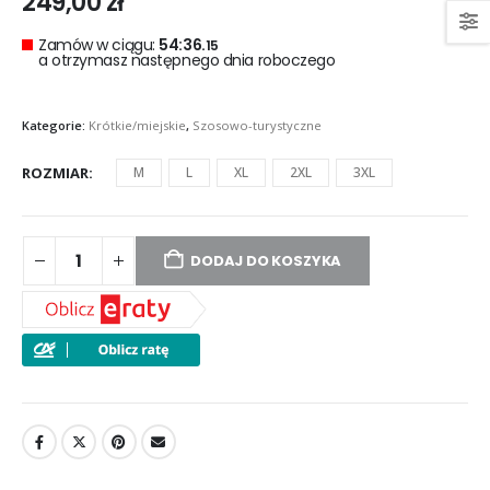
249,00
zł
Zamów w ciągu:
54:36.
14
a otrzymasz następnego dnia roboczego
Kategorie:
Krótkie/miejskie
,
Szosowo-turystyczne
ROZMIAR
M
L
XL
2XL
3XL
DODAJ DO KOSZYKA