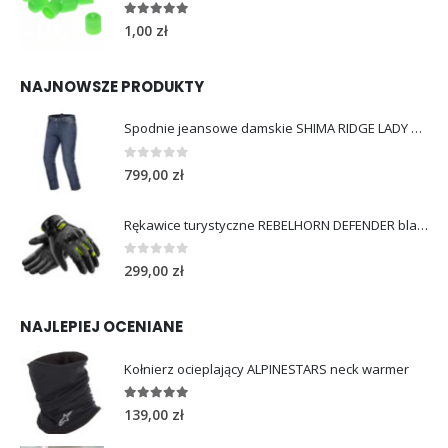
5.00
out of 5
1,00
zł
NAJNOWSZE PRODUKTY
Spodnie jeansowe damskie SHIMA RIDGE LADY blue
0
out of 5
799,00
zł
Rękawice turystyczne REBELHORN DEFENDER black yellow fluo
0
out of 5
299,00
zł
NAJLEPIEJ OCENIANE
Kołnierz ocieplający ALPINESTARS neck warmer
5.00
out of 5
139,00
zł