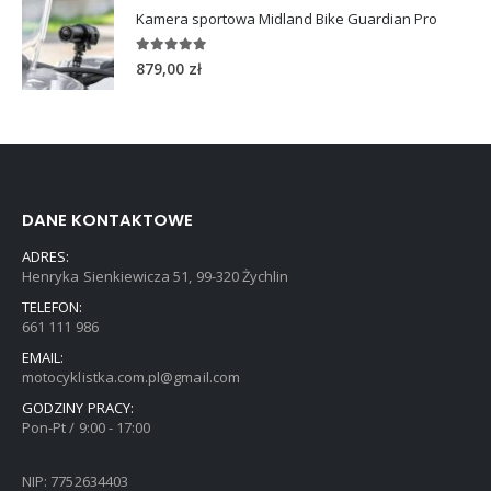
Kamera sportowa Midland Bike Guardian Pro
5.00
out of 5
879,00
zł
DANE KONTAKTOWE
ADRES:
Henryka Sienkiewicza 51, 99-320 Żychlin
TELEFON:
661 111 986
EMAIL:
motocyklistka.com.pl@gmail.com
GODZINY PRACY:
Pon-Pt / 9:00 - 17:00
NIP: 7752634403