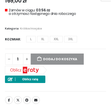
169,00
zł
Zamów w ciągu:
03:56.
02
a otrzymasz następnego dnia roboczego
Kategoria:
Krótkie/miejskie
ROZMIAR
L
XL
XXL
3XL
DODAJ DO KOSZYKA