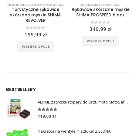
KRÓTKIE/MIEJSKIE
,
SZOSOWO-TURYSTYCZNE
KRÓTKIE/MIEJSKIE
,
SPORTOWE
Turystyczne rękawice
Rękawice skórzane męskie
skórzane męskie SHIMA
SHIMA PROSPEED black
REVOLVER
0
out of 5
349,99
zł
0
out of 5
199,99
zł
rać na stronie produktu
Ten produkt ma wiele wariantów. Opcje można wybrać na stronie produktu
Ten produkt ma wiele wariantów. Opcje można wybrać na stronie produktu
WYBIERZ OPCJE
WYBIERZ OPCJE
BESTSELLERY
ALPINE zatyczki/stopery do uszu moto MotoSafe Pro
4.96
out of 5
119,00
zł
Nakrętka na wentyle (1 sztuka) ZIELONA