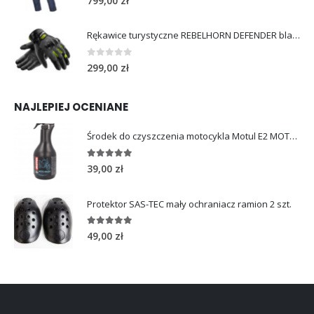
799,00
zł
Rękawice turystyczne REBELHORN DEFENDER black yellow fluo
0
out of 5
299,00
zł
NAJLEPIEJ OCENIANE
Środek do czyszczenia motocykla Motul E2 MOTO WASH 1L
5.00
out of 5
39,00
zł
Protektor SAS-TEC mały ochraniacz ramion 2 szt.
5.00
out of 5
49,00
zł