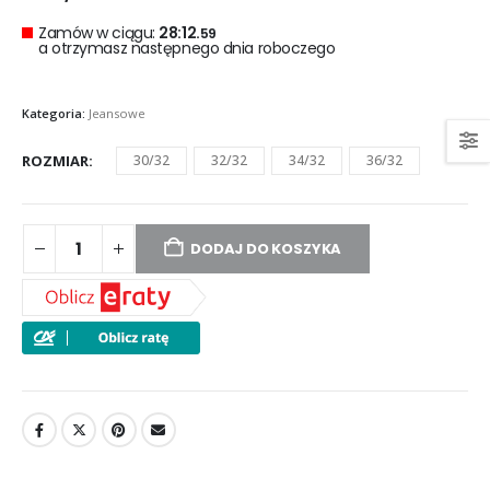
Zamów w ciągu:
28:12.
59
a otrzymasz następnego dnia roboczego
Kategoria:
Jeansowe
ROZMIAR
30/32
32/32
34/32
36/32
DODAJ DO KOSZYKA