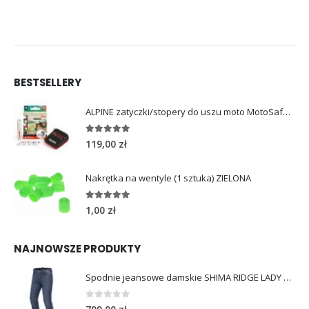
BESTSELLERY
ALPINE zatyczki/stopery do uszu moto MotoSafe Pro
4.96
out of 5
119,00
zł
Nakrętka na wentyle (1 sztuka) ZIELONA
5.00
out of 5
1,00
zł
NAJNOWSZE PRODUKTY
Spodnie jeansowe damskie SHIMA RIDGE LADY blue
0
out of 5