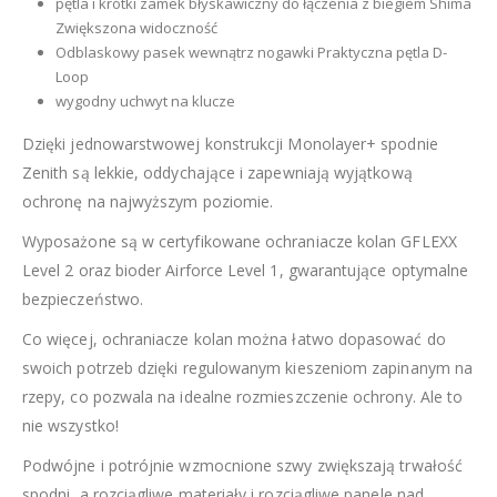
pętla i krótki zamek błyskawiczny do łączenia z biegiem Shima
Zwiększona widoczność
Odblaskowy pasek wewnątrz nogawki Praktyczna pętla D-
Loop
wygodny uchwyt na klucze
Dzięki jednowarstwowej konstrukcji Monolayer+ spodnie
Zenith są lekkie, oddychające i zapewniają wyjątkową
ochronę na najwyższym poziomie.
Wyposażone są w certyfikowane ochraniacze kolan GFLEXX
Level 2 oraz bioder Airforce Level 1, gwarantujące optymalne
bezpieczeństwo.
Co więcej, ochraniacze kolan można łatwo dopasować do
swoich potrzeb dzięki regulowanym kieszeniom zapinanym na
rzepy, co pozwala na idealne rozmieszczenie ochrony. Ale to
nie wszystko!
Podwójne i potrójnie wzmocnione szwy zwiększają trwałość
spodni, a rozciągliwe materiały i rozciągliwe panele nad