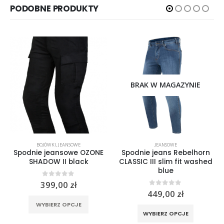
PODOBNE PRODUKTY
BRAK W MAGAZYNIE
BOJÓWKI
,
JEANSOWE
JEANSOWE
Spodnie jeansowe OZONE
Spodnie jeans Rebelhorn
SHADOW II black
CLASSIC III slim fit washed
blue
0
out of 5
399,00
zł
0
out of 5
449,00
zł
Ten produkt ma wiele wariantów. Opcje można wybrać na stronie produktu
rać na stronie produktu
Ten produkt ma wiele wariantów. Opcje można wybrać na stronie produktu
WYBIERZ OPCJE
WYBIERZ OPCJE