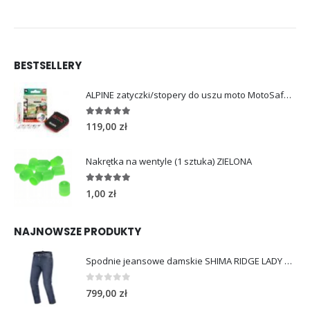
BESTSELLERY
ALPINE zatyczki/stopery do uszu moto MotoSafe Pro
4.96
out of 5
119,00
zł
Nakrętka na wentyle (1 sztuka) ZIELONA
5.00
out of 5
1,00
zł
NAJNOWSZE PRODUKTY
Spodnie jeansowe damskie SHIMA RIDGE LADY blue
0
out of 5
799,00
zł