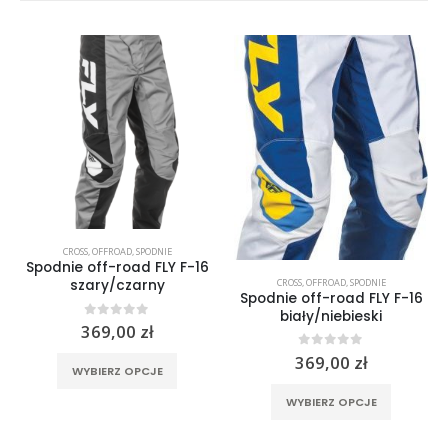
CROSS
,
OFFROAD
,
SPODNIE
,
PROTEKTORY
Spodnie off-road FLY F-16
CROSS
,
OFFROAD
,
SPODNIE
szary/czarny
Spodnie off-road FLY F-16
biały/niebieski
0
out of 5
369,00
zł
Ten produkt ma wiele wariantów. Opcje można wybrać na stronie produktu
0
out of 5
369,00
zł
rać na stronie produktu
WYBIERZ OPCJE
Ten produkt ma wiele wariantów. Opcje można wybrać na stronie produktu
WYBIERZ OPCJE