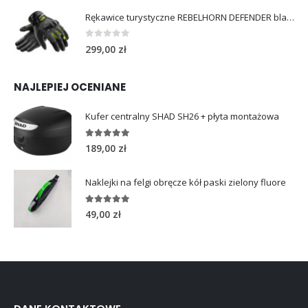
Rękawice turystyczne REBELHORN DEFENDER black yellow fluo
0
out of 5
299,00
zł
NAJLEPIEJ OCENIANE
Kufer centralny SHAD SH26 + płyta montażowa
5.00
out of 5
189,00
zł
Naklejki na felgi obręcze kół paski zielony fluore
5.00
out of 5
49,00
zł