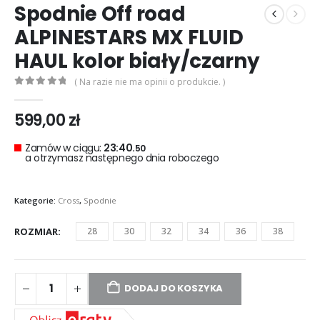
Spodnie Off road
ALPINESTARS MX FLUID
HAUL kolor biały/czarny
( Na razie nie ma opinii o produkcie. )
0
out of 5
599,00
zł
Zamów w ciągu:
23:40.
50
a otrzymasz następnego dnia roboczego
Kategorie:
Cross
,
Spodnie
ROZMIAR
28
30
32
34
36
38
DODAJ DO KOSZYKA