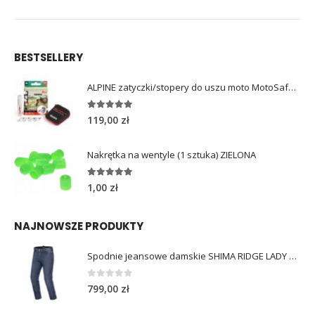
BESTSELLERY
ALPINE zatyczki/stopery do uszu moto MotoSafe Pro
4.96
out of 5
119,00
zł
Nakrętka na wentyle (1 sztuka) ZIELONA
5.00
out of 5
1,00
zł
NAJNOWSZE PRODUKTY
Spodnie jeansowe damskie SHIMA RIDGE LADY blue
0
out of 5
799,00
zł