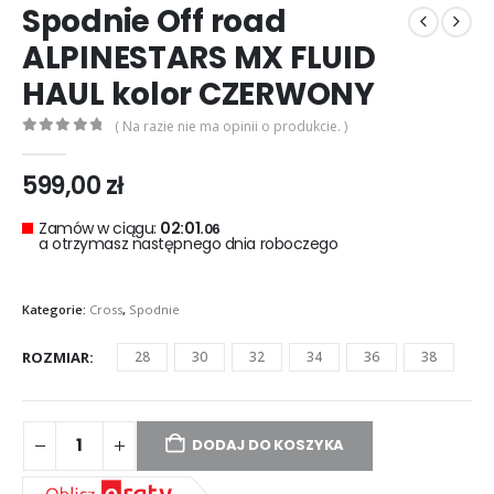
Spodnie Off road
ALPINESTARS MX FLUID
HAUL kolor CZERWONY
( Na razie nie ma opinii o produkcie. )
0
out of 5
599,00
zł
Zamów w ciągu:
02:01.
05
a otrzymasz następnego dnia roboczego
Kategorie:
Cross
,
Spodnie
ROZMIAR
28
30
32
34
36
38
DODAJ DO KOSZYKA