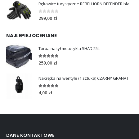
Rękawice turystyczne REBELHORN DEFENDER black yellow fluo
0
out of 5
299,00
zł
NAJLEPIEJ OCENIANE
Torba na tył motocykla SHAD 25L
5.00
out of 5
259,00
zł
Nakrętka na wentyle (1 sztuka) CZARNY GRANAT
5.00
out of 5
4,00
zł
DANE KONTAKTOWE