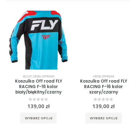
BLUZY
,
CROSS
,
OFFROAD
CROSS
,
OFFROAD
Koszulka Off road FLY
Koszulka Off road FLY
RACING F-16 kolor
RACING F-16 kolor
biały/błękitny/czarny
szary/czarny
0
out of 5
0
out of 5
139,00
zł
139,00
zł
rać na stronie produktu
Ten produkt ma wiele wariantów. Opcje można wybrać na stronie produktu
Ten produkt ma wiele wariantów. Opcje można wybrać na stronie produktu
WYBIERZ OPCJE
WYBIERZ OPCJE