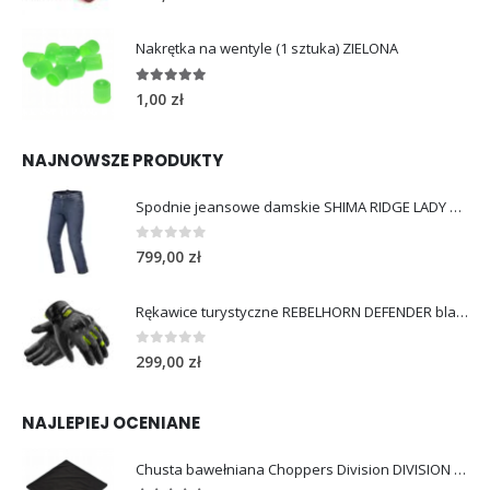
Nakrętka na wentyle (1 sztuka) ZIELONA
5.00
out of 5
1,00
zł
NAJNOWSZE PRODUKTY
Spodnie jeansowe damskie SHIMA RIDGE LADY blue
0
out of 5
799,00
zł
Rękawice turystyczne REBELHORN DEFENDER black yellow fluo
0
out of 5
299,00
zł
NAJLEPIEJ OCENIANE
Chusta bawełniana Choppers Division DIVISION EAGLE