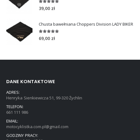
5.00
out of 5
39,00
zł
Chusta bawełniana Choppers Division LADY BIKER
5.00
out of 5
69,00
zł
DANE KONTAKTOWE
ADRES:
Henryka Sienkiewicza 51, 99-320 Żychlin
TELEFON:
661 111 986
EMAIL:
motocyklistka.com.pl@gmail.com
GODZINY PRACY: