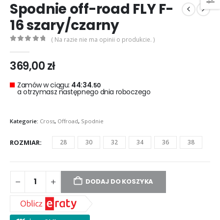
Spodnie off-road FLY F-
16 szary/czarny
( Na razie nie ma opinii o produkcie. )
0
out of 5
369,00
zł
Zamów w ciągu:
44:34.
49
a otrzymasz następnego dnia roboczego
Kategorie:
Cross
,
Offroad
,
Spodnie
ROZMIAR
28
30
32
34
36
38
DODAJ DO KOSZYKA