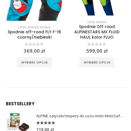
CROSS
,
SPODNIE
Spodnie Off road
CROSS
,
OFFROAD
,
SPODNIE
ALPINESTARS MX FLUID
Spodnie off-road FLY F-16
HAUL kolor FLUO
czarny/niebieski
0
out of 5
0
out of 5
599,00
zł
369,00
zł
Ten produkt ma wiele wariantów. Opcje można wybrać na stronie produktu
Ten produkt ma wiele wariantów. Opcje można wybrać na stronie produktu
rać na stronie produktu
WYBIERZ OPCJE
WYBIERZ OPCJE
BESTSELLERY
ALPINE zatyczki/stopery do uszu moto MotoSafe Pro
4.96
out of 5
119,00
zł