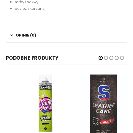
torby i sakwy
odzież skórzaną
OPINIE (0)
PODOBNE PRODUKTY