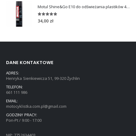
5.00
out of 5
22,00
zł
Motul Shine&Go E10 do odświeżania plastików 400ml
5.00
out of 5
34,00
zł
DANE KONTAKTOWE
ADRES:
Henryka Sienkiewicza 51, 99-320 Żychlin
TELEFON:
661 111 986
EMAIL:
motocyklistka.com.pl@gmail.com
GODZINY PRACY:
Pon-Pt / 9:00 - 17:00