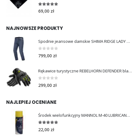
Chusta bawełniana Choppers Division NIE JEDZIESZ NIE ŻYJESZ
5.00
out of 5
69,00
zł
NAJNOWSZE PRODUKTY
Spodnie jeansowe damskie SHIMA RIDGE LADY blue
0
out of 5
799,00
zł
Rękawice turystyczne REBELHORN DEFENDER black yellow fluo
0
out of 5
299,00
zł
NAJLEPIEJ OCENIANE
Środek wielofunkcyjny MANNOL M-40 LUBRICANT 450ml