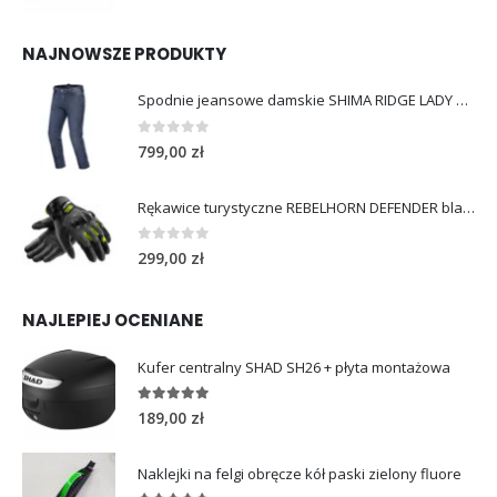
NAJNOWSZE PRODUKTY
Spodnie jeansowe damskie SHIMA RIDGE LADY blue
0
out of 5
799,00
zł
Rękawice turystyczne REBELHORN DEFENDER black yellow fluo
0
out of 5
299,00
zł
NAJLEPIEJ OCENIANE
Kufer centralny SHAD SH26 + płyta montażowa
5.00
out of 5
189,00
zł
Naklejki na felgi obręcze kół paski zielony fluore