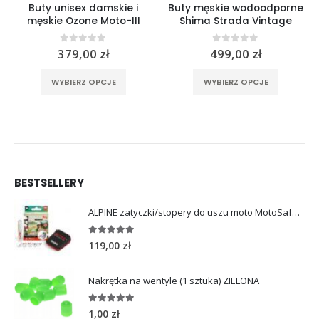
Buty unisex damskie i
Buty męskie wodoodporne
męskie Ozone Moto-III
Shima Strada Vintage
0
out of 5
0
out of 5
379,00
zł
499,00
zł
rać na stronie produktu
Ten produkt ma wiele wariantów. Opcje można wybrać na stronie produktu
Ten produkt ma wiele wariantów. Opcje można wybrać na stronie produktu
WYBIERZ OPCJE
WYBIERZ OPCJE
BESTSELLERY
ALPINE zatyczki/stopery do uszu moto MotoSafe Pro
4.96
out of 5
119,00
zł
Nakrętka na wentyle (1 sztuka) ZIELONA
5.00
out of 5
1,00
zł