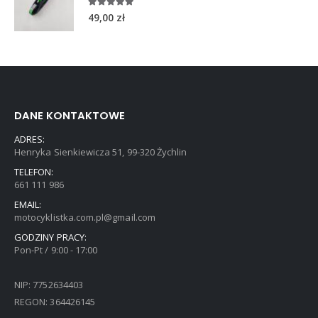
5.00
out of 5
49,00
zł
DANE KONTAKTOWE
ADRES:
Henryka Sienkiewicza 51, 99-320 Żychlin
TELEFON:
661 111 986
EMAIL:
motocyklistka.com.pl@gmail.com
GODZINY PRACY:
Pon-Pt / 9:00 - 17:00
NIP: 7752634403
REGON: 364426145