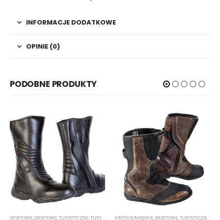
INFORMACJE DODATKOWE
OPINIE (0)
PODOBNE PRODUKTY
SPORTOWE
,
SPORTOWE
,
TURYSTYCZNE
,
TURYSTYCZNE
KRÓTKIE/MIEJSKIE
,
SPORTOWE
,
TURYSTYCZNE
,
TUR