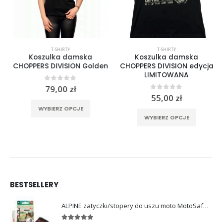
T-SHIRTY
T-SHIRTY
Koszulka damska
Koszulka damska
CHOPPERS DIVISION Golden
CHOPPERS DIVISION edycja
LIMITOWANA
kres
0
out of 5
79,00
zł
:
0
out of 5
55,00
zł
rać na stronie produktu
Ten produkt ma wiele wariantów. Opcje można wybrać na stronie produktu
Ten produkt ma wiele wariantów. Opcje można wybrać na stronie produktu
WYBIERZ OPCJE
00 zł
WYBIERZ OPCJE
00 zł
BESTSELLERY
ALPINE zatyczki/stopery do uszu moto MotoSafe Pro