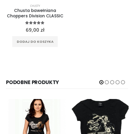
CHUSTY
Chusta bawełniana
Choppers Division CLASSIC
5.00
out of 5
69,00
zł
DODAJ DO KOSZYKA
PODOBNE PRODUKTY