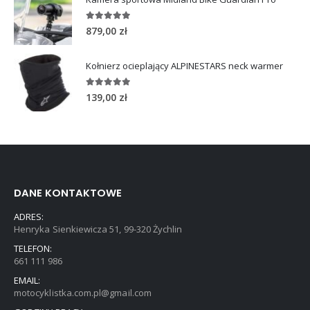
Kamera sportowa Midland Bike Guardian Pro
5.00
out of 5
879,00
zł
Kołnierz ocieplający ALPINESTARS neck warmer
5.00
out of 5
139,00
zł
DANE KONTAKTOWE
ADRES:
Henryka Sienkiewicza 51, 99-320 Żychlin
TELEFON:
661 111 986
EMAIL:
motocyklistka.com.pl@gmail.com