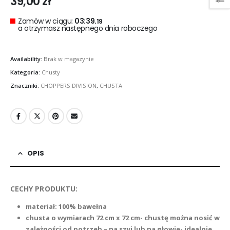
39,00
zł
Zamów w ciągu:
03:39.
17
a otrzymasz następnego dnia roboczego
Availability:
Brak w magazynie
Kategoria:
Chusty
Znaczniki:
CHOPPERS DIVISION
,
CHUSTA
OPIS
CECHY PRODUKTU:
materiał: 100% bawełna
chusta o wymiarach 72 cm x 72 cm- chustę można nosić w
zależności od potrzeb – na szyi lub na głowie- idealnie