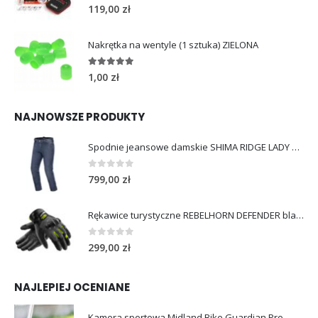
4.96
out of 5
119,00
zł
Nakrętka na wentyle (1 sztuka) ZIELONA
5.00
out of 5
1,00
zł
NAJNOWSZE PRODUKTY
Spodnie jeansowe damskie SHIMA RIDGE LADY blue
0
out of 5
799,00
zł
Rękawice turystyczne REBELHORN DEFENDER black yellow fluo
0
out of 5
299,00
zł
NAJLEPIEJ OCENIANE