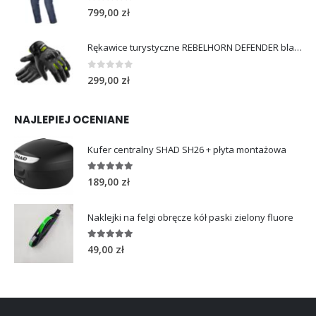
0
out of 5
799,00
zł
Rękawice turystyczne REBELHORN DEFENDER black yellow fluo
0
out of 5
299,00
zł
NAJLEPIEJ OCENIANE
Kufer centralny SHAD SH26 + płyta montażowa
5.00
out of 5
189,00
zł
Naklejki na felgi obręcze kół paski zielony fluore
5.00
out of 5
49,00
zł