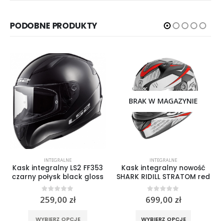
PODOBNE PRODUKTY
BRAK W MAGAZYNIE
INTEGRALNE
INTEGRALNE
Kask integralny LS2 FF353
Kask integralny nowość
czarny połysk black gloss
SHARK RIDILL STRATOM red
0
out of 5
0
out of 5
259,00
zł
699,00
zł
Ten produkt ma wiele wariantów. Opcje można wybrać na stronie produktu
Ten produkt ma wiele wariantów. Opcje można wybrać na stronie produktu
rać na stronie produktu
WYBIERZ OPCJE
WYBIERZ OPCJE