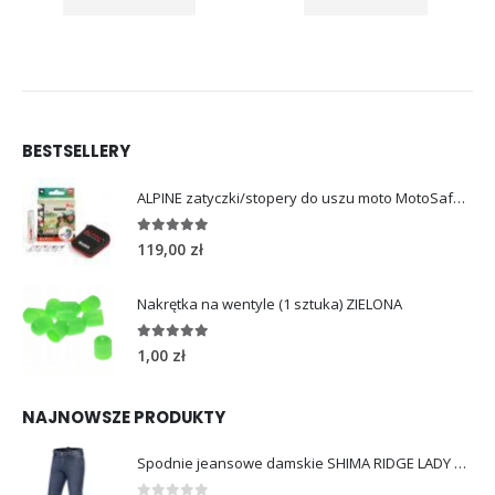
BESTSELLERY
ALPINE zatyczki/stopery do uszu moto MotoSafe Pro
4.96
out of 5
119,00
zł
Nakrętka na wentyle (1 sztuka) ZIELONA
5.00
out of 5
1,00
zł
NAJNOWSZE PRODUKTY
Spodnie jeansowe damskie SHIMA RIDGE LADY blue