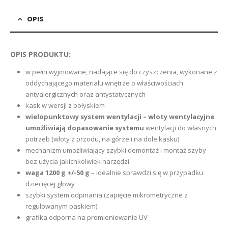
OPIS
OPIS PRODUKTU:
w pełni wyjmowane, nadające się do czyszczenia, wykonane z
oddychającego materiału wnętrze o właściwościach
antyalergicznych oraz antystatycznych
kask w wersji z połyskiem
wielopunktowy system wentylacji – wloty wentylacyjne
umożliwiają dopasowanie systemu
wentylacji do własnych
potrzeb (wloty z przodu, na górze i na dole kasku)
mechanizm umożliwiający szybki demontaż i montaż szyby
bez użycia jakichkolwiek narzędzi
waga 1200 g +/-50 g
– idealnie sprawdzi się w przypadku
dziecięcej głowy
szybki system odpinania (zapięcie mikrometryczne z
regulowanym paskiem)
grafika odporna na promieniowanie UV