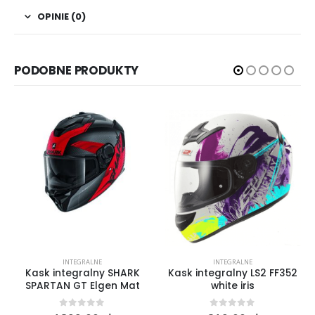
OPINIE (0)
PODOBNE PRODUKTY
INTEGRALNE
INTEGRALNE
Kask integralny SHARK
Kask integralny LS2 FF352
SPARTAN GT Elgen Mat
white iris
0
out of 5
0
out of 5