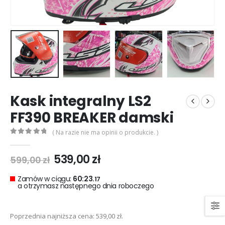
0
out of 5
0
out of 5
299,00
zł
299,00
zł
Rękawice turystyczne REBELHORN DEFENDER black red
0
out of 5
0
out of 5
299,00
zł
299,00
zł
Kask integralny LS2
FF390 BREAKER damski
( Na razie nie ma opinii o produkcie. )
0
out of 5
Pierwotna
Aktualna
539,00
zł
599,00
zł
cena
cena
wynosiła:
wynosi:
Zamów w ciągu:
60:23.
17
a otrzymasz następnego dnia roboczego
599,00 zł.
539,00 zł.
Poprzednia najniższa cena:
539,00
zł
.