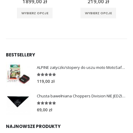
ualna
1899,00
zł
219,00
zł
a
a stronie produktu
Ten produkt ma wiele wariantów. Opcje można wybrać na stronie produktu
Ten produkt ma wiele wariantów. Opcje można wybrać na stronie produktu
osi:
WYBIERZ OPCJE
WYBIERZ OPCJE
,00 zł.
BESTSELLERY
ALPINE zatyczki/stopery do uszu moto MotoSafe Pro
4.96
out of 5
119,00
zł
Chusta bawełniana Choppers Division NIE JEDZIESZ NIE ŻYJESZ
5.00
out of 5
69,00
zł
NAJNOWSZE PRODUKTY