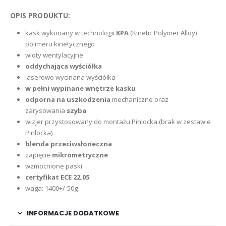
OPIS PRODUKTU:
kask wykonany w technologii
KPA
(Kinetic Polymer Alloy)
polimeru kinetycznego
wloty wentylacyjne
oddychająca wyściółka
laserowo wycinana wyściółka
w pełni wypinane wnętrze kasku
odporna na uszkodzenia
mechaniczne oraz
zarysowania
szyba
wizjer przystosowany do montażu Pinlocka (brak w zestawie
Pinlocka)
blenda przeciwsłoneczna
zapięcie
mikrometryczne
wzmocnione paski
certyfikat ECE 22.05
waga: 1400+/-50g
INFORMACJE DODATKOWE