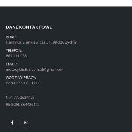
DANE KONTAKTOWE
ADRES:
Henryka Sienkiewicza 51, 99-320 Żychlin
TELEFON:
661 111 986
EMAIL:
motocyklistka.com.pl@gmail.com
GODZINY PRACY:
Pon-Pt / 9:00 - 17:00
NIP: 7752634403
REGON: 364426145