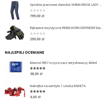
Spodnie jeansowe damskie SHIMA RIDGE LADY blue
0
out of 5
799,00
zł
Rękawice turystyczne REBELHORN DEFENDER black yellow fluo
0
out of 5
299,00
zł
NAJLEPIEJ OCENIANE
Mannol 9957 oczyszczacz wtryskiwaczy 400ml
5.00
out of 5
38,00
zł
Nakrętka na wentyle 1 sztuka RAKIETA
5.00
out of 5
4,00
zł