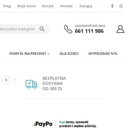
Blog
Moje konto
Koszyk
Kontakt
Zaloguj
ZADZWOŃ DO NAS
Wszystkie kategorie
661 111 986
POMYSŁ NA PREZENT
DLA DZIECI
WYPRZEDAŻ %%
BEZPŁATNA
DOSTAWA
OD 300 ZŁ