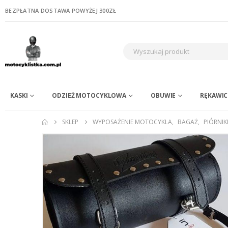
BEZPŁATNA DOSTAWA POWYŻEJ 300ZŁ
KASKI
ODZIEŻ MOTOCYKLOWA
OBUWIE
RĘKAWIC
SKLEP
WYPOSAŻENIE MOTOCYKLA
,
BAGAŻ
,
PIÓRNIK