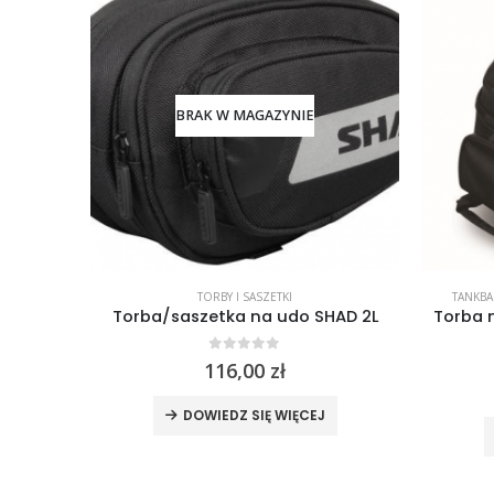
BRAK W MAGAZYNIE
TORBY I SASZETKI
TANKBA
e racer
Torba/saszetka na udo SHAD 2L
Torba n
0
out of 5
116,00
zł
a
Aktualna
cena
DOWIEDZ SIĘ WIĘCEJ
wynosi:
99,00 zł.