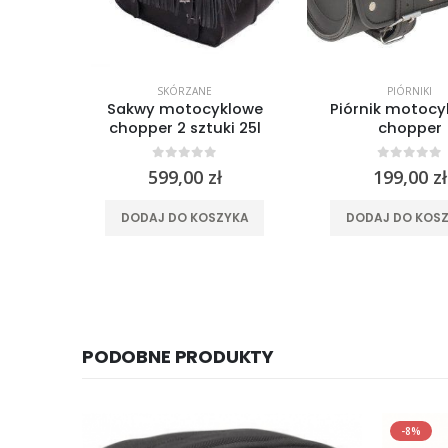
SKÓRZANE
PIÓRNIKI
klowy
Sakwy motocyklowe
Piórnik motocy
chopper 2 sztuki 25l
chopper
5
0
out of 5
0
out of
599,00
zł
199,00
zł
YKA
DODAJ DO KOSZYKA
DODAJ DO KOS
PODOBNE PRODUKTY
-8%