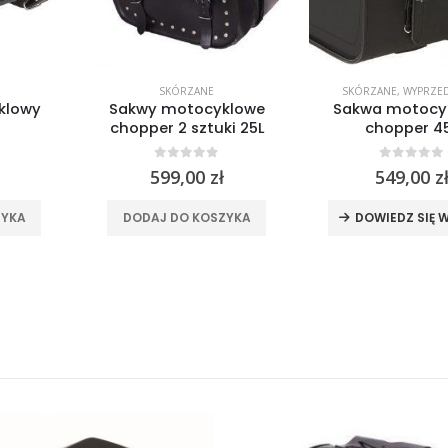
SKÓRZANE
SKÓRZANE
,
WYPRZE
klowy
Sakwy motocyklowe
Sakwa motocy
chopper 2 sztuki 25L
chopper 4
 5
0
out of 5
0
out of
599,00
zł
549,00
z
ZYKA
DODAJ DO KOSZYKA
DOWIEDZ SIĘ 