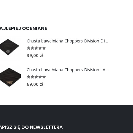
AJLEPIEJ OCENIANE
Chusta bawełniana Choppers Division DIVISION EAGLE
5.00
out of 5
39,00
zł
Chusta bawełniana Choppers Division LADY BIKER
5.00
out of 5
69,00
zł
APISZ SIĘ DO NEWSLETTERA