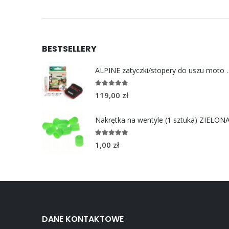
BESTSELLERY
ALPINE zatyczki/stoper
4.96
out of 5
119,00
zł
Nakrętka na wentyle (1 sztuka) ZIELON
5.00
out of 5
1,00
zł
DANE KONTAKTOWE