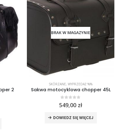
BRAK W MAGAZYNIE
SKÓRZANE
,
WYPRZEDAŻ %%
pper 2
Sakwa motocyklowa chopper 45L
Kurtka
0
out of 5
549,00
zł
DOWIEDZ SIĘ WIĘCEJ