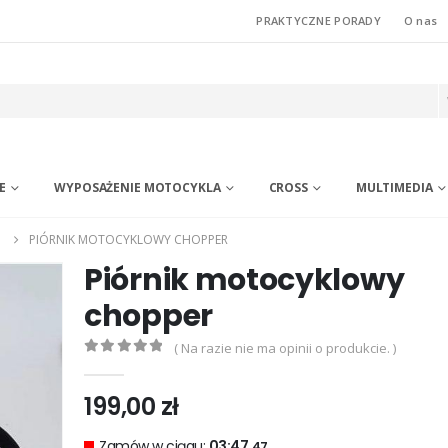
PRAKTYCZNE PORADY
O nas
E
WYPOSAŻENIE MOTOCYKLA
CROSS
MULTIMEDIA
I
PIÓRNIK MOTOCYKLOWY CHOPPER
Piórnik motocyklowy
chopper
( Na razie nie ma opinii o produkcie. )
0
out of 5
199,00
zł
Zamów w ciągu:
03:47.
46