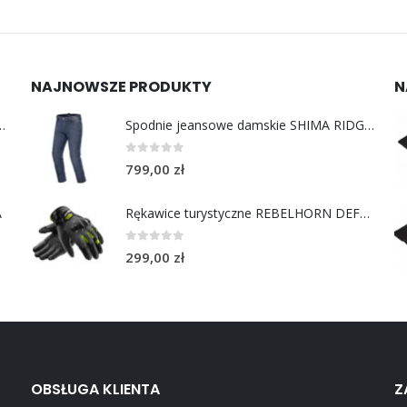
NAJNOWSZE PRODUKTY
N
y do uszu moto MotoSafe Pro
Spodnie jeansowe damskie SHIMA RIDGE LADY blue
0
out of 5
799,00
zł
A
Rękawice turystyczne REBELHORN DEFENDER black yellow fluo
0
out of 5
299,00
zł
OBSŁUGA KLIENTA
Z