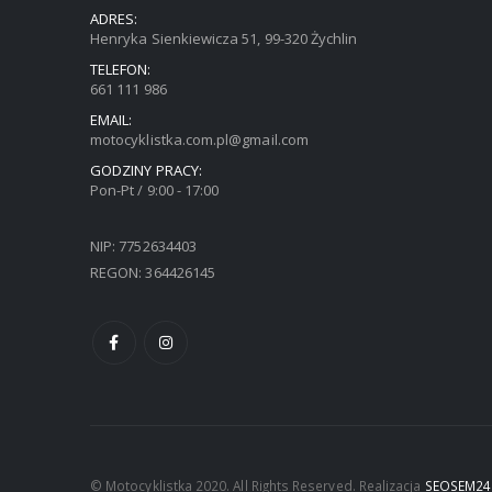
ADRES:
Henryka Sienkiewicza 51, 99-320 Żychlin
TELEFON:
661 111 986
EMAIL:
motocyklistka.com.pl@gmail.com
GODZINY PRACY:
Pon-Pt / 9:00 - 17:00
NIP: 7752634403
REGON: 364426145
© Motocyklistka 2020. All Rights Reserved. Realizacja
SEOSEM24