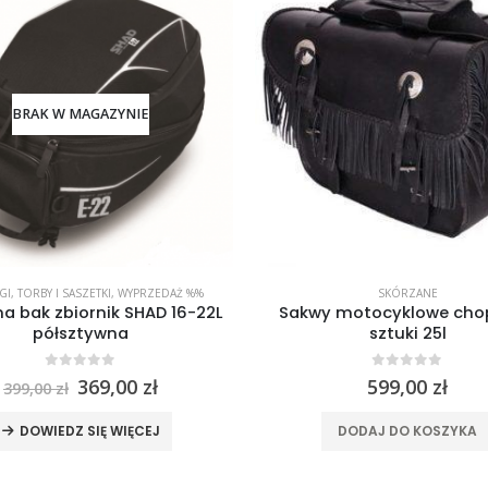
BRAK W MAGAZYNIE
GI
,
TORBY I SASZETKI
,
WYPRZEDAŻ %%
SKÓRZANE
a bak zbiornik SHAD 16-22L
Sakwy motocyklowe cho
półsztywna
sztuki 25l
0
out of 5
0
out of 5
Pierwotna
Aktualna
369,00
zł
599,00
zł
399,00
zł
cena
cena
wynosiła:
wynosi:
DOWIEDZ SIĘ WIĘCEJ
DODAJ DO KOSZYKA
399,00 zł.
369,00 zł.