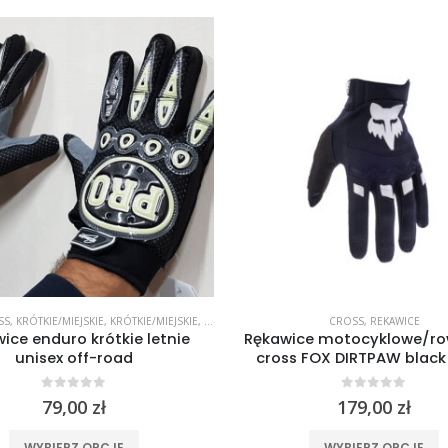
SS
,
KRÓTKIE/MIEJSKIE
,
KRÓTKIE/MIEJSKIE
,
REKAWICE
CROSS
,
REKAWICE
ice enduro krótkie letnie
Rękawice motocyklowe/r
unisex off-road
cross FOX DIRTPAW black
0
out of 5
0
out of 5
79,00
zł
179,00
zł
Ten produkt ma wiele wariantów. Opcje można wybrać na stronie produktu
Ten produkt 
WYBIERZ OPCJE
WYBIERZ OPCJE