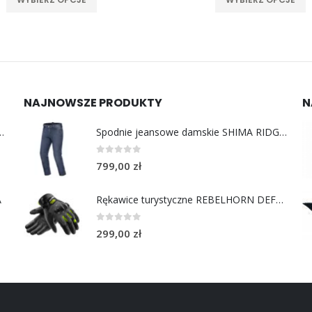
NAJNOWSZE PRODUKTY
N
y do uszu moto MotoSafe Pro
Spodnie jeansowe damskie SHIMA RIDGE LADY blue
0
out of 5
799,00
zł
A
Rękawice turystyczne REBELHORN DEFENDER black yellow fluo
0
out of 5
299,00
zł