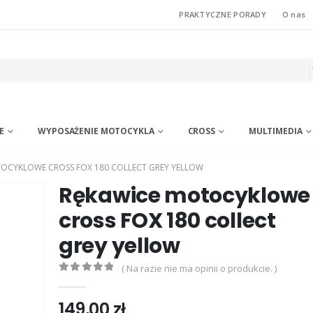
PRAKTYCZNE PORADY
O nas
E
WYPOSAŻENIE MOTOCYKLA
CROSS
MULTIMEDIA
OCYKLOWE CROSS FOX 180 COLLECT GREY YELLOW
Rękawice motocyklowe
cross FOX 180 collect
grey yellow
( Na razie nie ma opinii o produkcie. )
0
out of 5
149,00
zł