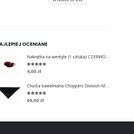
AJLEPIEJ OCENIANE
Nakrętka na wentyle (1 sztuka) CZERWONY GRANAT
5.00
out of 5
4,00
zł
Chusta bawełniana Choppers Division MOTORCYCLE LOVE
5.00
out of 5
69,00
zł