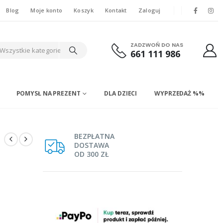
Blog
Moje konto
Koszyk
Kontakt
Zaloguj
ZADZWOŃ DO NAS
Wszystkie kategorie
661 111 986
POMYSŁ NA PREZENT
DLA DZIECI
WYPRZEDAŻ %%
BEZPŁATNA
DOSTAWA
OD 300 ZŁ