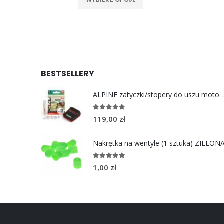
BESTSELLERY
ALPINE zatyczki/stoper
4.96
out of 5
119,00
zł
Nakrętka na wentyle (1 sztuka) ZIELON
5.00
out of 5
1,00
zł