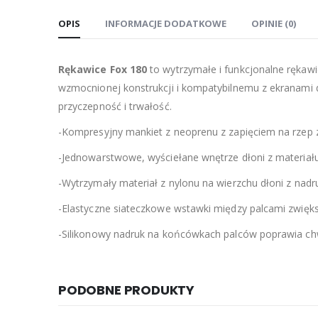
OPIS
INFORMACJE DODATKOWE
OPINIE (0)
Rękawice Fox 180
to wytrzymałe i funkcjonalne rękaw
wzmocnionej konstrukcji i kompatybilnemu z ekranami
przyczepność i trwałość.
-Kompresyjny mankiet z neoprenu z zapięciem na rzep
-Jednowarstwowe, wyściełane wnętrze dłoni z materiał
-Wytrzymały materiał z nylonu na wierzchu dłoni z nad
-Elastyczne siateczkowe wstawki między palcami zwięks
-Silikonowy nadruk na końcówkach palców poprawia ch
PODOBNE PRODUKTY