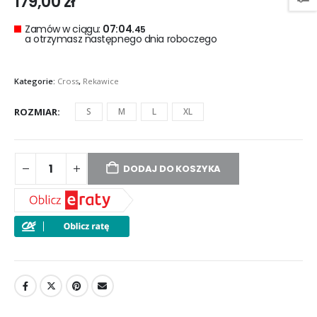
179,00
zł
Zamów w ciągu:
07:04.
45
a otrzymasz następnego dnia roboczego
Kategorie:
Cross
,
Rekawice
ROZMIAR
S
M
L
XL
DODAJ DO KOSZYKA