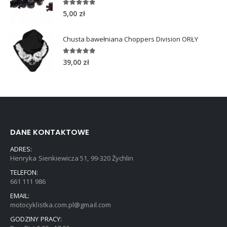
5.00
out of 5
5,00
zł
Chusta bawełniana Choppers Division ORŁY
5.00
out of 5
39,00
zł
DANE KONTAKTOWE
ADRES:
Henryka Sienkiewicza 51, 99-320 Żychlin
TELEFON:
661 111 986
EMAIL:
motocyklistka.com.pl@gmail.com
GODZINY PRACY: