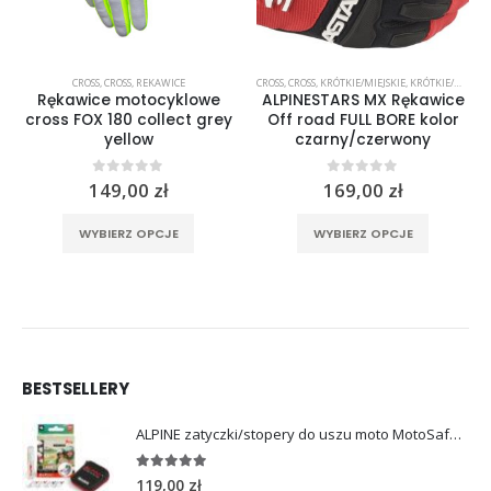
,
REKAWICE
CROSS
,
CROSS
,
REKAWICE
CROSS
,
CROSS
,
KRÓTKIE/MIEJSKIE
,
KRÓTKIE/MIEJSKIE
Rękawice motocyklowe
ALPINESTARS MX Rękawice
cross FOX 180 collect grey
Off road FULL BORE kolor
yellow
czarny/czerwony
0
out of 5
0
out of 5
149,00
zł
169,00
zł
rać na stronie produktu
Ten produkt ma wiele wariantów. Opcje można wybrać na stronie produktu
Ten produkt ma wiele wariantów. Opcje można wybrać na stronie produktu
WYBIERZ OPCJE
WYBIERZ OPCJE
BESTSELLERY
ALPINE zatyczki/stopery do uszu moto MotoSafe Pro
4.96
out of 5
119,00
zł