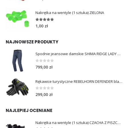
Nakrętka na wentyle (1 sztuka) ZIELONA
5.00
out of 5
1,00
zł
NAJNOWSZE PRODUKTY
Spodnie jeansowe damskie SHIMA RIDGE LADY blue
0
out of 5
799,00
zł
Rękawice turystyczne REBELHORN DEFENDER black yellow fluo
0
out of 5
299,00
zł
NAJLEPIEJ OCENIANE
Nakrętka na wentyle (1 sztuka) CZACHA Z PISZCZELAMI