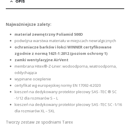
OPIS
Najważniejsze zalety:
materiał zewnętrzny Poliamid 500D
podwójna warstwa materiału w miejscach newralgicznych
ochraniacze barków i łokci WINNER certyfikowane
zgodnie z normą 1621‑1:2012 (poziom ochrony 1)
zamki wentylacyjne AirVent
membrana Hitex®-Z-Liner: wodoodporna, wiatroodporna,
oddychająca
wypinane ocieplenie
certyfikat wg europejskiej normy EN 17092-4:2020
kieszeń na dedykowany protektor plecowy SAS -TEC ® SC
-1/12 dla rozmiarów S – L
kieszeń na dedykowany protektor plecowy SAS -TEC SC -1/16
dla rozmiarów XL – 5XL
Tworzy zestaw ze spodniami Tarex