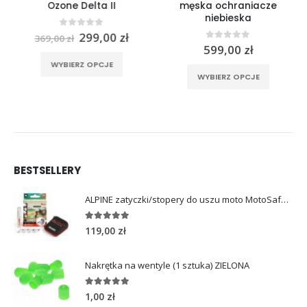
Ozone Delta II
męska ochraniacze
niebieska
Pierwotna
Aktualna
0
out of 5
299,00
zł
369,00
zł
cena
cena
0
out of 5
599,00
zł
rać na stronie produktu
Ten produkt ma wiele wariantów. Opcje można wybrać na stronie produktu
wynosiła:
wynosi:
Ten produkt ma wiele wariantów. Opcje można wybrać na stronie produktu
WYBIERZ OPCJE
369,00 zł.
299,00 zł.
WYBIERZ OPCJE
BESTSELLERY
ALPINE zatyczki/stopery do uszu moto MotoSafe Pro
4.96
out of 5
119,00
zł
Nakrętka na wentyle (1 sztuka) ZIELONA
5.00
out of 5
1,00
zł