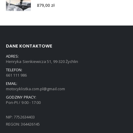
5.00
out of 5
879,00
zł
DANE KONTAKTOWE
ADRES:
Henryka Sienkiewicza 51, 99-320 Żychlin
TELEFON:
661 111 986
EMAIL:
motocyklistka.com.pl@gmail.com
GODZINY PRACY:
Pon-Pt / 9:00 - 17:00
NIP: 7752634403
REGON: 364426145