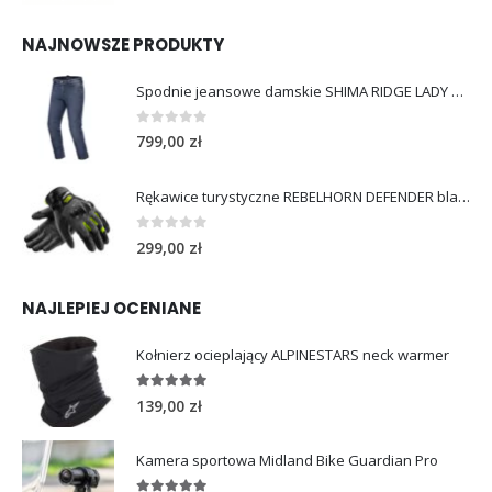
NAJNOWSZE PRODUKTY
Spodnie jeansowe damskie SHIMA RIDGE LADY blue
0
out of 5
799,00
zł
Rękawice turystyczne REBELHORN DEFENDER black yellow fluo
0
out of 5
299,00
zł
NAJLEPIEJ OCENIANE
Kołnierz ocieplający ALPINESTARS neck warmer
5.00
out of 5
139,00
zł
Kamera sportowa Midland Bike Guardian Pro