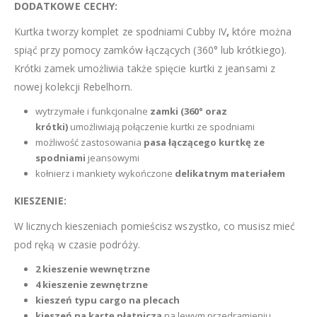
DODATKOWE CECHY:
Kurtka tworzy komplet ze spodniami Cubby IV
,
które można
spiąć przy pomocy zamków łączących (360° lub krótkiego).
Krótki zamek umożliwia także spięcie kurtki z jeansami z
nowej kolekcji Rebelhorn.
wytrzymałe i funkcjonalne
zamki (360° oraz
krótki)
umożliwiają połączenie kurtki ze spodniami
możliwość zastosowania
pasa łączącego kurtkę ze
spodniami
jeansowymi
kołnierz i mankiety wykończone
delikatnym materiałem
KIESZENIE:
W licznych kieszeniach pomieścisz wszystko, co musisz mieć
pod ręką w czasie podróży.
2 kieszenie wewnętrzne
4 kieszenie zewnętrzne
kieszeń typu cargo na plecach
kieszeń na kartę płatniczą
na lewym przedramieniu