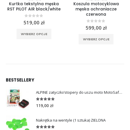
Kurtka tekstylna męska
Koszula motocyklowa
RST PILOT AIR black/white
męska ochraniacze
czerwona
0
out of 5
519,00
zł
0
out of 5
599,00
zł
rać na stronie produktu
Ten produkt ma wiele wariantów. Opcje można wybrać na stronie produktu
Ten produkt ma wiele wariantów. Opcje można wybrać na stronie produktu
WYBIERZ OPCJE
WYBIERZ OPCJE
BESTSELLERY
ALPINE zatyczki/stopery do uszu moto MotoSafe Pro
4.96
out of 5
119,00
zł
Nakrętka na wentyle (1 sztuka) ZIELONA