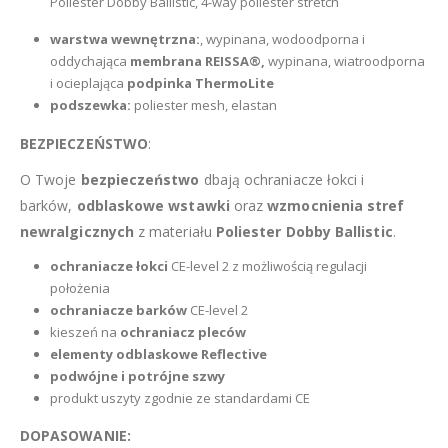
Poliester Dobby Ballistic, 4-way poliester stretch
warstwa wewnętrzna:
, wypinana, wodoodporna i
oddychająca
membrana REISSA®,
wypinana, wiatroodporna
i ocieplająca
podpinka ThermoLite
podszewka:
poliester mesh, elastan
BEZPIECZEŃSTWO
:
O Twoje
bezpieczeństwo
dbają ochraniacze łokci i
barków,
odblaskowe wstawki
oraz
wzmocnienia stref
newralgicznych
z materiału
Poliester Dobby Ballistic
.
ochraniacze łokci
CE-level 2 z możliwością regulacji
położenia
ochraniacze barków
CE-level 2
kieszeń na
ochraniacz pleców
elementy odblaskowe Reflective
podwójne i potrójne szwy
produkt uszyty zgodnie ze standardami CE
DOPASOWANIE: