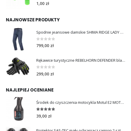
5.00
out of 5
1,00
zł
NAJNOWSZE PRODUKTY
Spodnie jeansowe damskie SHIMA RIDGE LADY blue
0
out of 5
799,00
zł
Rękawice turystyczne REBELHORN DEFENDER black yellow fluo
0
out of 5
299,00
zł
NAJLEPIEJ OCENIANE
Środek do czyszczenia motocykla Motul E2 MOTO WASH 1L
5.00
out of 5
39,00
zł
Protektor SAS-TEC mały ochraniacz ramion 2 szt.