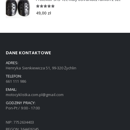
5.00
out of 5
49,00
zł
DANE KONTAKTOWE
ADRES:
Henryka Sienkiewicza 51, 99-320 Żychlin
TELEFON:
661 111 986
EMAIL:
motocyklistka.com.pl@gmail.com
GODZINY PRACY:
Pon-Pt / 9:00 - 17:00
NIP: 7752634403
REGON: 364426145